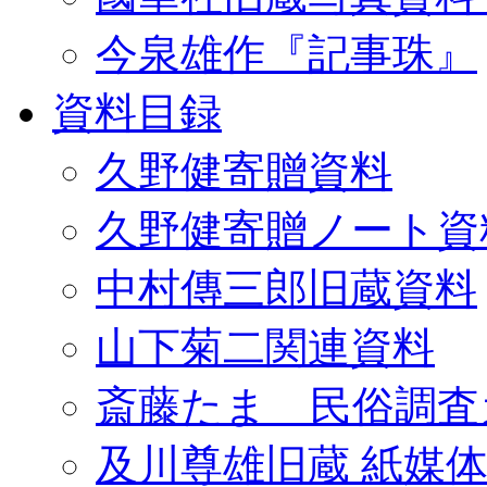
今泉雄作『記事珠』
資料目録
久野健寄贈資料
久野健寄贈ノート資
中村傳三郎旧蔵資料
山下菊二関連資料
斎藤たま 民俗調査
及川尊雄旧蔵 紙媒