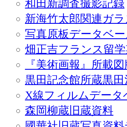
和田新調査撮影記録
新海竹太郎関連ガラ
写真原板データベー
畑正吉フランス留学
『美術画報』所載図
黒田記念館所蔵黒田
X線フィルムデータ
森岡柳蔵旧蔵資料
國華社旧蔵写真資料