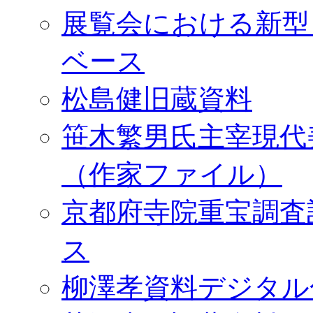
展覧会における新型
ベース
松島健旧蔵資料
笹木繁男氏主宰現代
（作家ファイル）
京都府寺院重宝調査
ス
柳澤孝資料デジタル