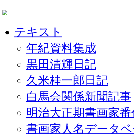
テキスト
年紀資料集成
黒田清輝日記
久米桂一郎日記
白馬会関係新聞記事
明治大正期書画家番
書画家人名データベ