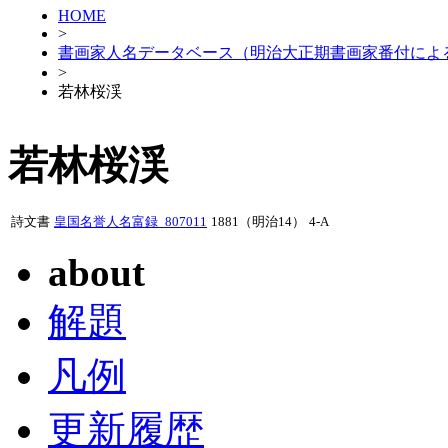
HOME
>
書画家人名データベース（明治大正期書画家番付によ
>
若林桜渓
若林桜渓
詩文書
皇国名誉人名富録_807011
1881（明治14）
4-A
about
解題
凡例
更新履歴