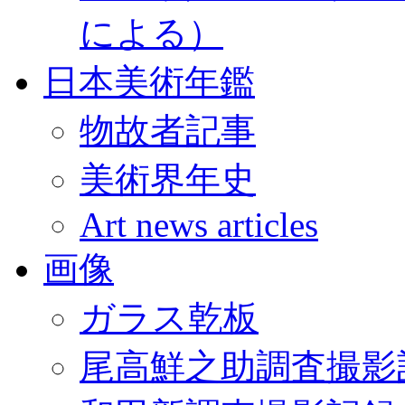
による）
日本美術年鑑
物故者記事
美術界年史
Art news articles
画像
ガラス乾板
尾高鮮之助調査撮影