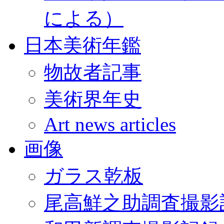
による）
日本美術年鑑
物故者記事
美術界年史
Art news articles
画像
ガラス乾板
尾高鮮之助調査撮影