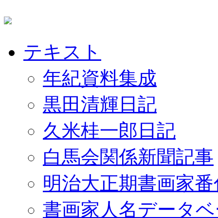
テキスト
年紀資料集成
黒田清輝日記
久米桂一郎日記
白馬会関係新聞記事
明治大正期書画家番
書画家人名データベ