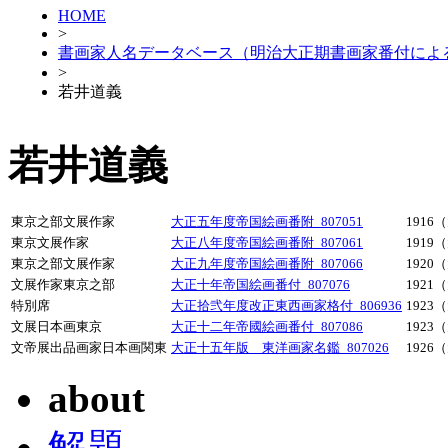
HOME
>
書画家人名データベース（明治大正期書画家番付によ
>
若井道義
若井道義
東京之部文展作家
大正五年度帝国絵画番附_807051
1916
東京文展作家
大正八年度帝国絵画番附_807061
1919
東京之部文展作家
大正九年度帝国絵画番附_807066
1920
文展作家東京之部
大正十年帝国絵画番付_807076
1921
特別席
大正拾弐年度改正東西画家格付_806936
1923
文展日本画東京
大正十二年帝國絵画番付_807086
1923
文帝展出品画家日本画関東
大正十五年版 東洋画家名鑑_807026
1926
about
解題