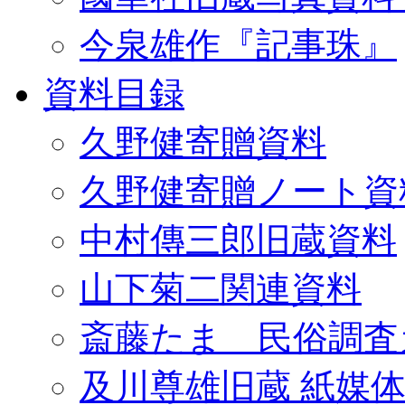
今泉雄作『記事珠』
資料目録
久野健寄贈資料
久野健寄贈ノート資
中村傳三郎旧蔵資料
山下菊二関連資料
斎藤たま 民俗調査
及川尊雄旧蔵 紙媒