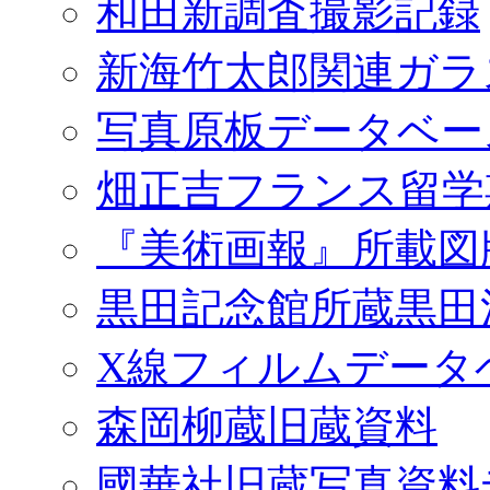
和田新調査撮影記録
新海竹太郎関連ガラ
写真原板データベー
畑正吉フランス留学
『美術画報』所載図
黒田記念館所蔵黒田
X線フィルムデータ
森岡柳蔵旧蔵資料
國華社旧蔵写真資料