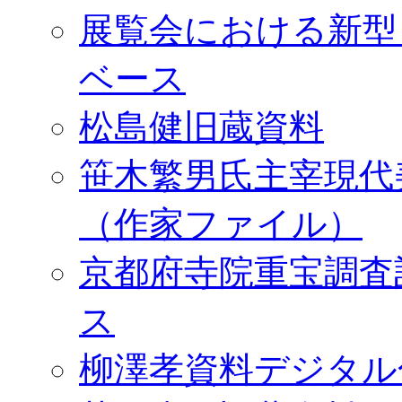
展覧会における新型
ベース
松島健旧蔵資料
笹木繁男氏主宰現代
（作家ファイル）
京都府寺院重宝調査
ス
柳澤孝資料デジタル