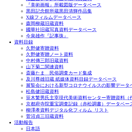
『美術画報』所載図版データベース
黒田記念館所蔵黒田清輝作品集
X線フィルムデータベース
森岡柳蔵旧蔵資料
國華社旧蔵写真資料データベース
今泉雄作『記事珠』
資料目録
久野健寄贈資料
久野健寄贈ノート資料
中村傳三郎旧蔵資料
山下菊二関連資料
斎藤たま 民俗調査カード集成
及川尊雄旧蔵 紙媒体資料目録データベース
展覧会における新型コロナウイルスの影響データ
松島健旧蔵資料
笹木繁男氏主宰現代美術資料センター寄贈資料（
京都府寺院重宝調査記録（赤松調書）データベー
柳澤孝資料デジタル化フィルム_リスト
菅沼貞三旧蔵資料
活動報告
日本語