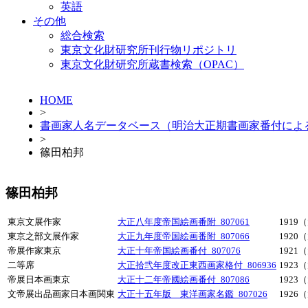
英語
その他
総合検索
東京文化財研究所刊行物リポジトリ
東京文化財研究所蔵書検索（OPAC）
HOME
>
書画家人名データベース（明治大正期書画家番付によ
>
篠田柏邦
篠田柏邦
東京文展作家
大正八年度帝国絵画番附_807061
1919
東京之部文展作家
大正九年度帝国絵画番附_807066
1920
帝展作家東京
大正十年帝国絵画番付_807076
1921
二等席
大正拾弐年度改正東西画家格付_806936
1923
帝展日本画東京
大正十二年帝國絵画番付_807086
1923
文帝展出品画家日本画関東
大正十五年版 東洋画家名鑑_807026
1926