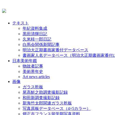
テキスト
年紀資料集成
黒田清輝日記
久米桂一郎日記
白馬会関係新聞記事
明治大正期書画家番付データベース
書画家人名データベース（明治大正期書画家番付
日本美術年鑑
物故者記事
美術界年史
Art news articles
画像
ガラス乾板
尾高鮮之助調査撮影記録
和田新調査撮影記録
新海竹太郎関連ガラス乾板
写真原板データベース（4×5カラー）
畑正吉フランス留学期写真資料