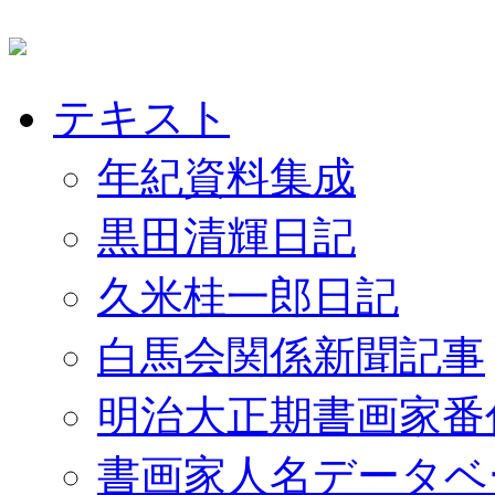
テキスト
年紀資料集成
黒田清輝日記
久米桂一郎日記
白馬会関係新聞記事
明治大正期書画家番
書画家人名データベ