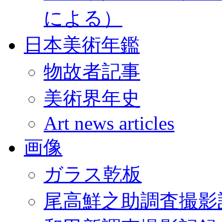
による）
日本美術年鑑
物故者記事
美術界年史
Art news articles
画像
ガラス乾板
尾高鮮之助調査撮影