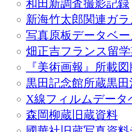
和田新調査撮影記録
新海竹太郎関連ガラ
写真原板データベー
畑正吉フランス留学
『美術画報』所載図
黒田記念館所蔵黒田
X線フィルムデータ
森岡柳蔵旧蔵資料
國華社旧蔵写真資料