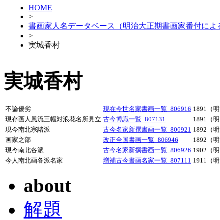
HOME
>
書画家人名データベース（明治大正期書画家番付によ
>
実城香村
実城香村
不論優劣
現在今世名家書画一覧_806916
1891（
現存画人風流三幅対浪花名所見立
古今博識一覧_807131
1891（
現今南北宗諸派
古今名家新撰書画一覧_806921
1892（
画家之部
改正全国書画一覧_806946
1892（
現今南北各派
古今名家新撰書画一覧_806926
1902（
今人南北画各派名家
増補古今書画名家一覧_807111
1911（
about
解題