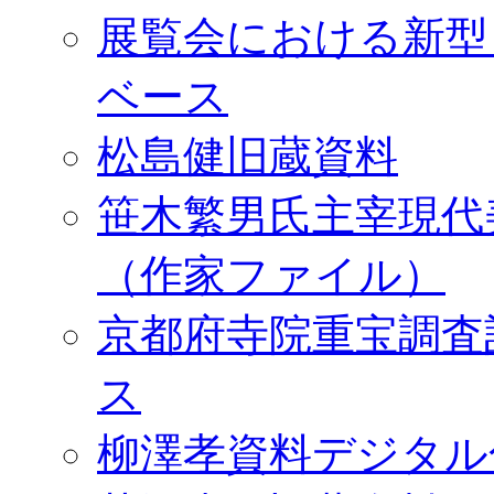
展覧会における新型
ベース
松島健旧蔵資料
笹木繁男氏主宰現代
（作家ファイル）
京都府寺院重宝調査
ス
柳澤孝資料デジタル