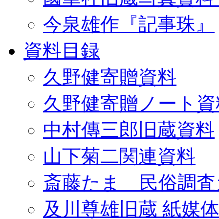
今泉雄作『記事珠』
資料目録
久野健寄贈資料
久野健寄贈ノート資
中村傳三郎旧蔵資料
山下菊二関連資料
斎藤たま 民俗調査
及川尊雄旧蔵 紙媒