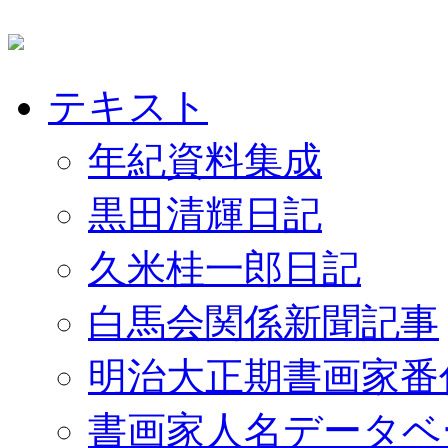
テキスト
年紀資料集成
黒田清輝日記
久米桂一郎日記
白馬会関係新聞記事
明治大正期書画家番
書画家人名データベ