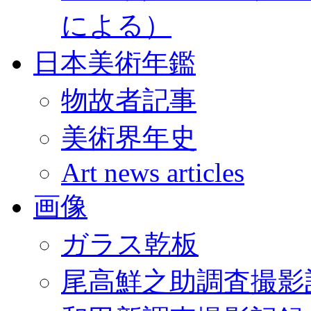
による）
日本美術年鑑
物故者記事
美術界年史
Art news articles
画像
ガラス乾板
尾高鮮之助調査撮影