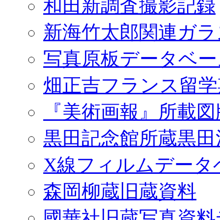
和田新調査撮影記録
新海竹太郎関連ガラ
写真原板データベー
畑正吉フランス留学
『美術画報』所載図
黒田記念館所蔵黒田
X線フィルムデータ
森岡柳蔵旧蔵資料
國華社旧蔵写真資料