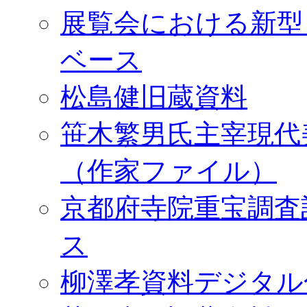
展覧会における新型
ベース
松島健旧蔵資料
笹木繁男氏主宰現代
（作家ファイル）
京都府寺院重宝調査
ス
柳澤孝資料デジタル