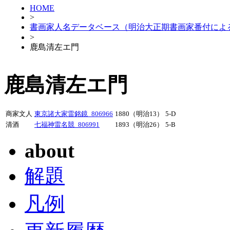
HOME
>
書画家人名データベース（明治大正期書画家番付によ
>
鹿島清左エ門
鹿島清左エ門
商家文人
東京諸大家雷銘鏡_806966
1880（明治13）
5-D
清酒
七福神雷名競_806991
1893（明治26）
5-B
about
解題
凡例