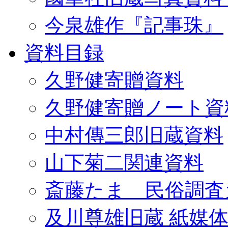
今泉雄作『記事珠』
資料目録
久野健寄贈資料
久野健寄贈ノート資
中村傳三郎旧蔵資料
山下菊二関連資料
斎藤たま 民俗調査
及川尊雄旧蔵 紙媒