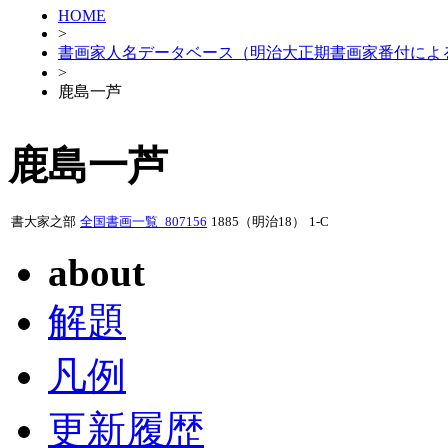
HOME
>
書画家人名データベース（明治大正期書画家番付によ
>
鹿島一芦
鹿島一芦
書大家之部
全国書画一覧_807156
1885（明治18）
1-C
about
解題
凡例
更新履歴