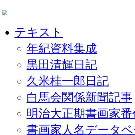
テキスト
年紀資料集成
黒田清輝日記
久米桂一郎日記
白馬会関係新聞記事
明治大正期書画家番
書画家人名データベ