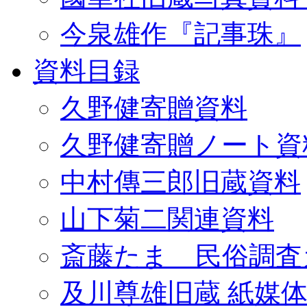
今泉雄作『記事珠』
資料目録
久野健寄贈資料
久野健寄贈ノート資
中村傳三郎旧蔵資料
山下菊二関連資料
斎藤たま 民俗調査
及川尊雄旧蔵 紙媒