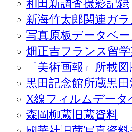
和田新調査撮影記録
新海竹太郎関連ガラ
写真原板データベー
畑正吉フランス留学
『美術画報』所載図
黒田記念館所蔵黒田
X線フィルムデータ
森岡柳蔵旧蔵資料
國華社旧蔵写真資料