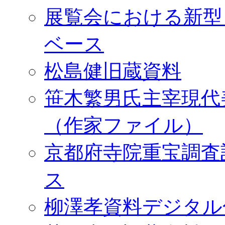
展覧会における新型
ベース
松島健旧蔵資料
笹木繁男氏主宰現代
（作家ファイル）
京都府寺院重宝調査
ス
柳澤孝資料デジタル