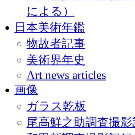
による）
日本美術年鑑
物故者記事
美術界年史
Art news articles
画像
ガラス乾板
尾高鮮之助調査撮影