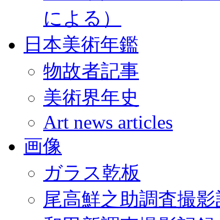
による）
日本美術年鑑
物故者記事
美術界年史
Art news articles
画像
ガラス乾板
尾高鮮之助調査撮影