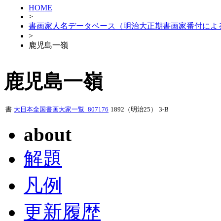
HOME
>
書画家人名データベース（明治大正期書画家番付によ
>
鹿児島一嶺
鹿児島一嶺
書
大日本全国書画大家一覧_807176
1892（明治25）
3-B
about
解題
凡例
更新履歴