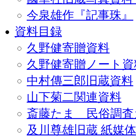
今泉雄作『記事珠』
資料目録
久野健寄贈資料
久野健寄贈ノート資
中村傳三郎旧蔵資料
山下菊二関連資料
斎藤たま 民俗調査
及川尊雄旧蔵 紙媒