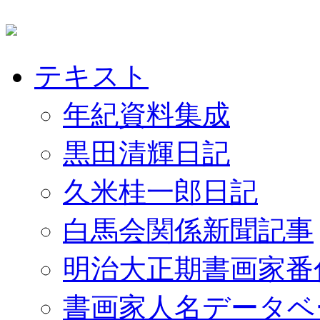
テキスト
年紀資料集成
黒田清輝日記
久米桂一郎日記
白馬会関係新聞記事
明治大正期書画家番
書画家人名データベ