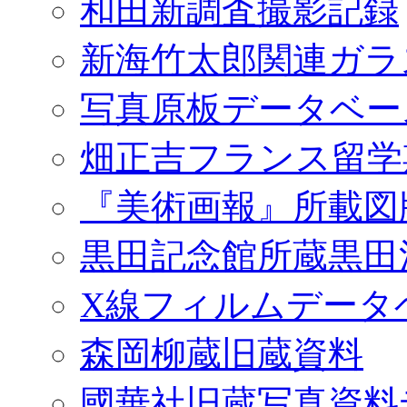
和田新調査撮影記録
新海竹太郎関連ガラ
写真原板データベー
畑正吉フランス留学
『美術画報』所載図
黒田記念館所蔵黒田
X線フィルムデータ
森岡柳蔵旧蔵資料
國華社旧蔵写真資料