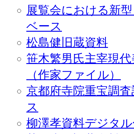
展覧会における新型
ベース
松島健旧蔵資料
笹木繁男氏主宰現代
（作家ファイル）
京都府寺院重宝調査
ス
柳澤孝資料デジタル