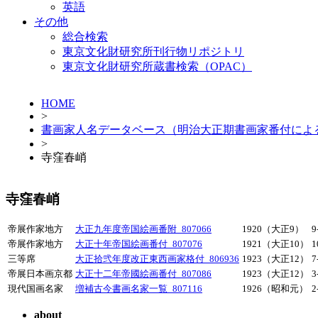
英語
その他
総合検索
東京文化財研究所刊行物リポジトリ
東京文化財研究所蔵書検索（OPAC）
HOME
>
書画家人名データベース（明治大正期書画家番付によ
>
寺窪春峭
寺窪春峭
帝展作家地方
大正九年度帝国絵画番附_807066
1920（大正9）
9
帝展作家地方
大正十年帝国絵画番付_807076
1921（大正10）
1
三等席
大正拾弐年度改正東西画家格付_806936
1923（大正12）
7
帝展日本画京都
大正十二年帝國絵画番付_807086
1923（大正12）
3
現代国画名家
増補古今書画名家一覧_807116
1926（昭和元）
2
about