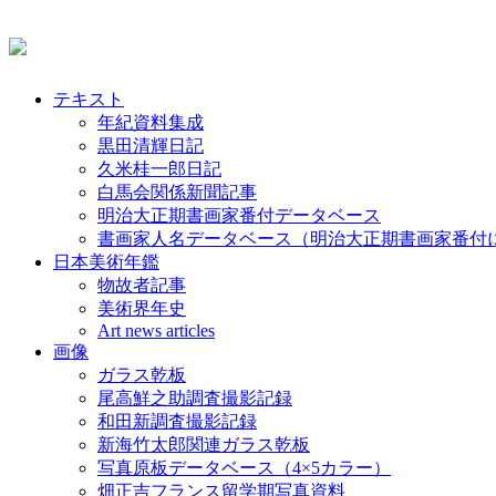
テキスト
年紀資料集成
黒田清輝日記
久米桂一郎日記
白馬会関係新聞記事
明治大正期書画家番付データベース
書画家人名データベース（明治大正期書画家番付
日本美術年鑑
物故者記事
美術界年史
Art news articles
画像
ガラス乾板
尾高鮮之助調査撮影記録
和田新調査撮影記録
新海竹太郎関連ガラス乾板
写真原板データベース（4×5カラー）
畑正吉フランス留学期写真資料