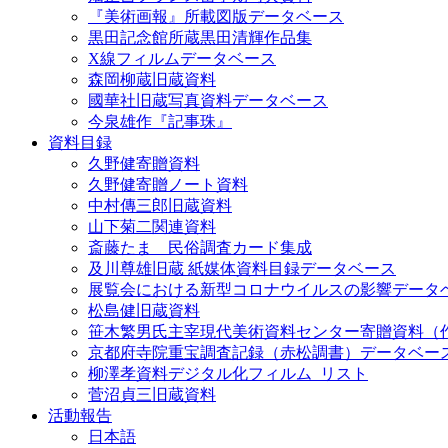
『美術画報』所載図版データベース
黒田記念館所蔵黒田清輝作品集
X線フィルムデータベース
森岡柳蔵旧蔵資料
國華社旧蔵写真資料データベース
今泉雄作『記事珠』
資料目録
久野健寄贈資料
久野健寄贈ノート資料
中村傳三郎旧蔵資料
山下菊二関連資料
斎藤たま 民俗調査カード集成
及川尊雄旧蔵 紙媒体資料目録データベース
展覧会における新型コロナウイルスの影響データ
松島健旧蔵資料
笹木繁男氏主宰現代美術資料センター寄贈資料（
京都府寺院重宝調査記録（赤松調書）データベー
柳澤孝資料デジタル化フィルム_リスト
菅沼貞三旧蔵資料
活動報告
日本語