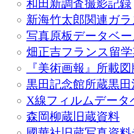
和田新調査撮影記録
新海竹太郎関連ガラ
写真原板データベー
畑正吉フランス留学
『美術画報』所載図
黒田記念館所蔵黒田
X線フィルムデータ
森岡柳蔵旧蔵資料
國華社旧蔵写真資料