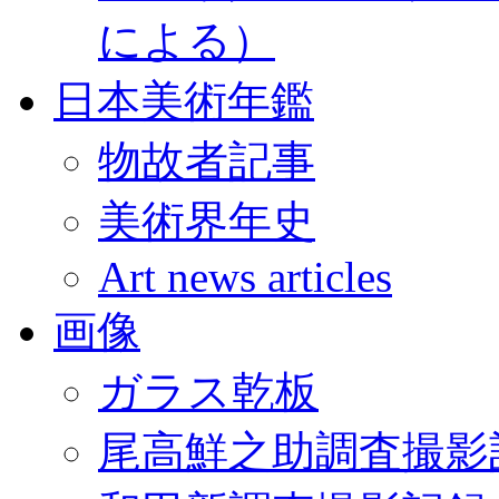
による）
日本美術年鑑
物故者記事
美術界年史
Art news articles
画像
ガラス乾板
尾高鮮之助調査撮影