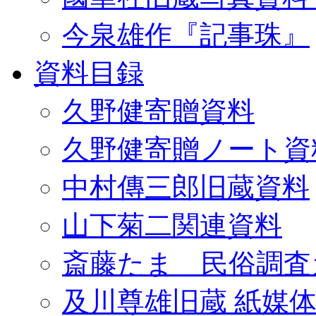
今泉雄作『記事珠』
資料目録
久野健寄贈資料
久野健寄贈ノート資
中村傳三郎旧蔵資料
山下菊二関連資料
斎藤たま 民俗調査
及川尊雄旧蔵 紙媒