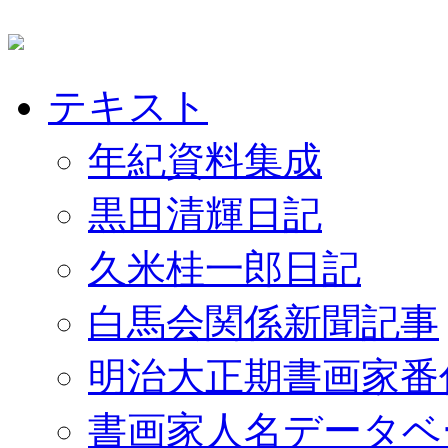
テキスト
年紀資料集成
黒田清輝日記
久米桂一郎日記
白馬会関係新聞記事
明治大正期書画家番
書画家人名データベ