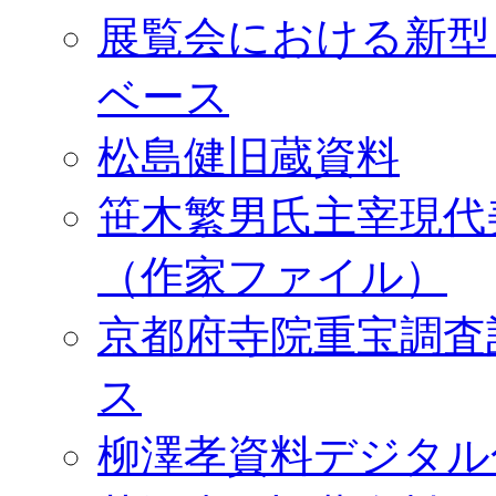
展覧会における新型
ベース
松島健旧蔵資料
笹木繁男氏主宰現代
（作家ファイル）
京都府寺院重宝調査
ス
柳澤孝資料デジタル