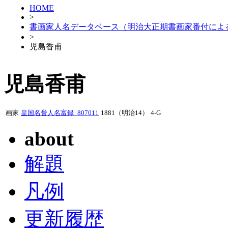
HOME
>
書画家人名データベース（明治大正期書画家番付によ
>
児島香甫
児島香甫
画家
皇国名誉人名富録_807011
1881（明治14）
4-G
about
解題
凡例
更新履歴