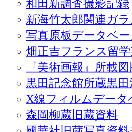
和田新調査撮影記録
新海竹太郎関連ガラ
写真原板データベー
畑正吉フランス留学
『美術画報』所載図
黒田記念館所蔵黒田
X線フィルムデータ
森岡柳蔵旧蔵資料
國華社旧蔵写真資料