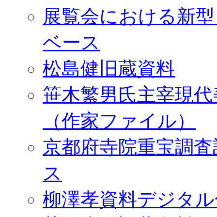
展覧会における新型
ベース
松島健旧蔵資料
笹木繁男氏主宰現代
（作家ファイル）
京都府寺院重宝調査
ス
柳澤孝資料デジタル