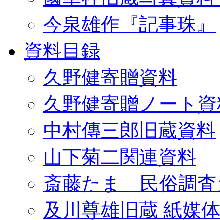
今泉雄作『記事珠』
資料目録
久野健寄贈資料
久野健寄贈ノート資
中村傳三郎旧蔵資料
山下菊二関連資料
斎藤たま 民俗調査
及川尊雄旧蔵 紙媒