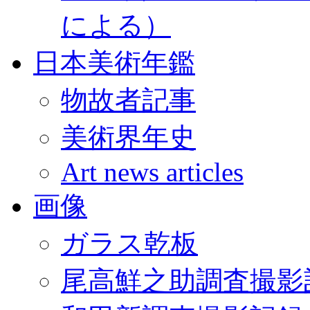
による）
日本美術年鑑
物故者記事
美術界年史
Art news articles
画像
ガラス乾板
尾高鮮之助調査撮影