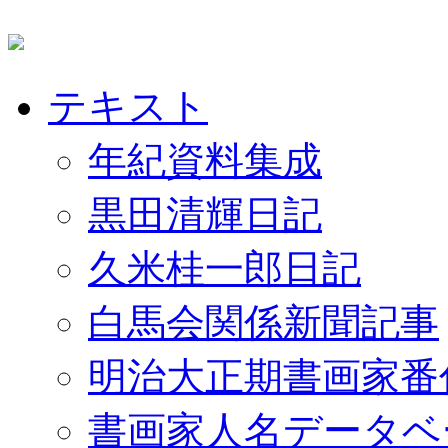
テキスト
年紀資料集成
黒田清輝日記
久米桂一郎日記
白馬会関係新聞記事
明治大正期書画家番
書画家人名データベ