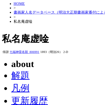
HOME
>
書画家人名データベース（明治大正期書画家番付によ
>
私名庵虚唫
私名庵虚唫
俳諧
七福神雷名競_806991
1893（明治26）
2-D
about
解題
凡例
更新履歴