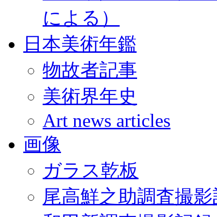
による）
日本美術年鑑
物故者記事
美術界年史
Art news articles
画像
ガラス乾板
尾高鮮之助調査撮影