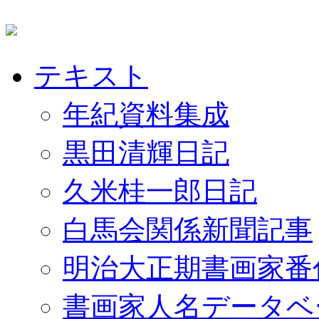
テキスト
年紀資料集成
黒田清輝日記
久米桂一郎日記
白馬会関係新聞記事
明治大正期書画家番
書画家人名データベ