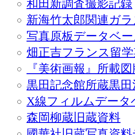
和田新調査撮影記録
新海竹太郎関連ガラ
写真原板データベー
畑正吉フランス留学
『美術画報』所載図
黒田記念館所蔵黒田
X線フィルムデータ
森岡柳蔵旧蔵資料
國華社旧蔵写真資料