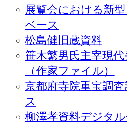
展覧会における新型
ベース
松島健旧蔵資料
笹木繁男氏主宰現代
（作家ファイル）
京都府寺院重宝調査
ス
柳澤孝資料デジタル