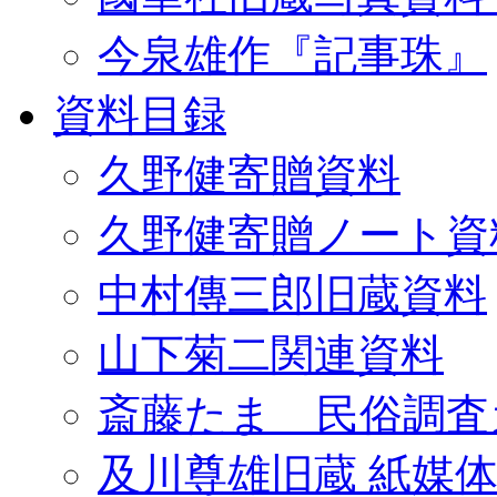
今泉雄作『記事珠』
資料目録
久野健寄贈資料
久野健寄贈ノート資
中村傳三郎旧蔵資料
山下菊二関連資料
斎藤たま 民俗調査
及川尊雄旧蔵 紙媒