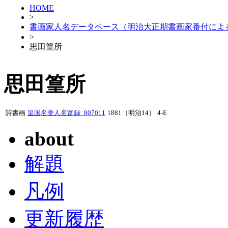
HOME
>
書画家人名データベース（明治大正期書画家番付によ
>
思田篁所
思田篁所
詩書画
皇国名誉人名富録_807011
1881（明治14）
4-E
about
解題
凡例
更新履歴