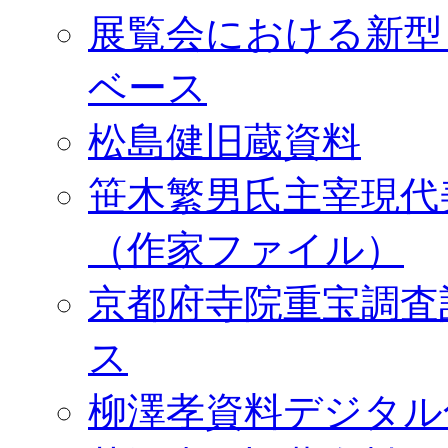
展覧会における新型
ベース
松島健旧蔵資料
笹木繁男氏主宰現代
（作家ファイル）
京都府寺院重宝調査
ス
柳澤孝資料デジタル