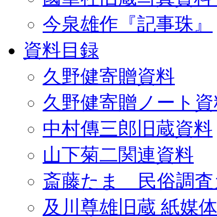
今泉雄作『記事珠』
資料目録
久野健寄贈資料
久野健寄贈ノート資
中村傳三郎旧蔵資料
山下菊二関連資料
斎藤たま 民俗調査
及川尊雄旧蔵 紙媒