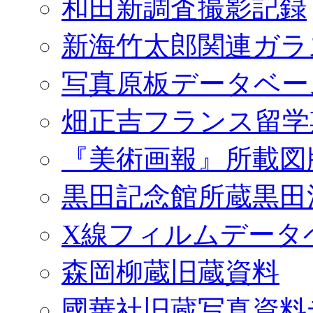
和田新調査撮影記録
新海竹太郎関連ガラ
写真原板データベー
畑正吉フランス留学
『美術画報』所載図
黒田記念館所蔵黒田
X線フィルムデータ
森岡柳蔵旧蔵資料
國華社旧蔵写真資料