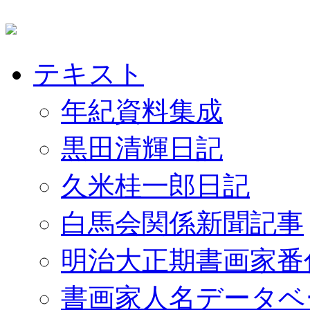
テキスト
年紀資料集成
黒田清輝日記
久米桂一郎日記
白馬会関係新聞記事
明治大正期書画家番
書画家人名データベ