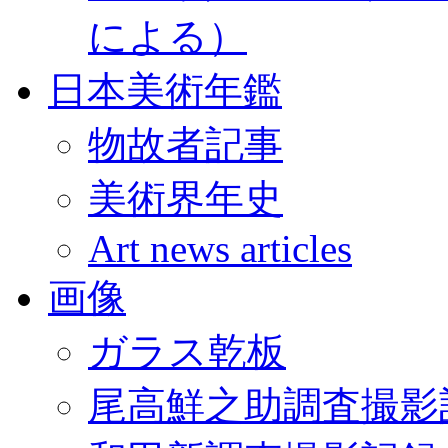
による）
日本美術年鑑
物故者記事
美術界年史
Art news articles
画像
ガラス乾板
尾高鮮之助調査撮影