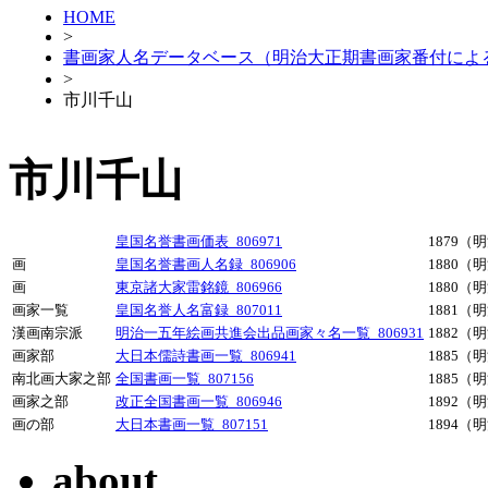
HOME
>
書画家人名データベース（明治大正期書画家番付によ
>
市川千山
市川千山
皇国名誉書画価表_806971
1879（
画
皇国名誉書画人名録_806906
1880（
画
東京諸大家雷銘鏡_806966
1880（
画家一覧
皇国名誉人名富録_807011
1881（
漢画南宗派
明治一五年絵画共進会出品画家々名一覧_806931
1882（
画家部
大日本儒詩書画一覧_806941
1885（
南北画大家之部
全国書画一覧_807156
1885（
画家之部
改正全国書画一覧_806946
1892（
画の部
大日本書画一覧_807151
1894（
about