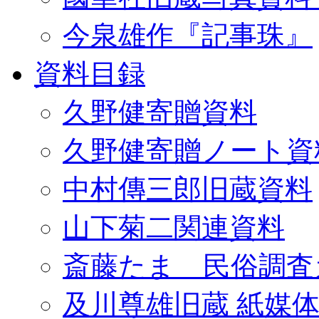
今泉雄作『記事珠』
資料目録
久野健寄贈資料
久野健寄贈ノート資
中村傳三郎旧蔵資料
山下菊二関連資料
斎藤たま 民俗調査
及川尊雄旧蔵 紙媒