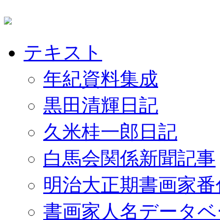
テキスト
年紀資料集成
黒田清輝日記
久米桂一郎日記
白馬会関係新聞記事
明治大正期書画家番
書画家人名データベ