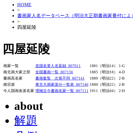
HOME
>
書画家人名データベース（明治大正期書画家番付によ
>
四屋延陵
四屋延陵
画家一覧
皇国名誉人名富録_807011
1881（明治14）
1-G
南北画大家之部
全国書画一覧_807156
1885（明治18）
4-D
書画高名家
書画集覧 次第不同_807141
1889（明治22）
2-B
南宗派
東京大画家派分一覧表_807146
1889（明治22）
2-B
今人国画各派名家
増補古今書画名家一覧_807111
1911（明治44）
2-D
about
解題