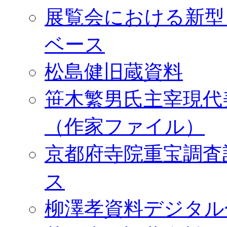
展覧会における新型
ベース
松島健旧蔵資料
笹木繁男氏主宰現代
（作家ファイル）
京都府寺院重宝調査
ス
柳澤孝資料デジタル