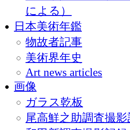
による）
日本美術年鑑
物故者記事
美術界年史
Art news articles
画像
ガラス乾板
尾高鮮之助調査撮影