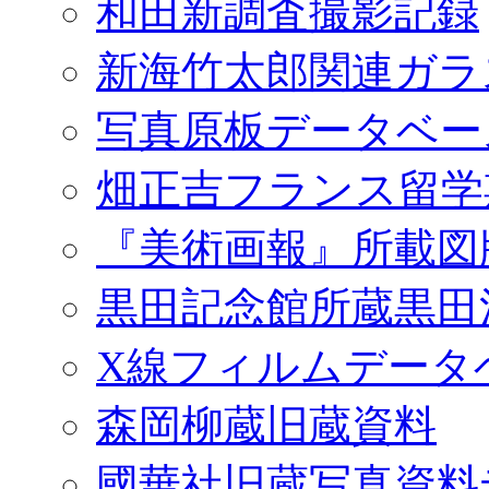
和田新調査撮影記録
新海竹太郎関連ガラ
写真原板データベー
畑正吉フランス留学
『美術画報』所載図
黒田記念館所蔵黒田
X線フィルムデータ
森岡柳蔵旧蔵資料
國華社旧蔵写真資料