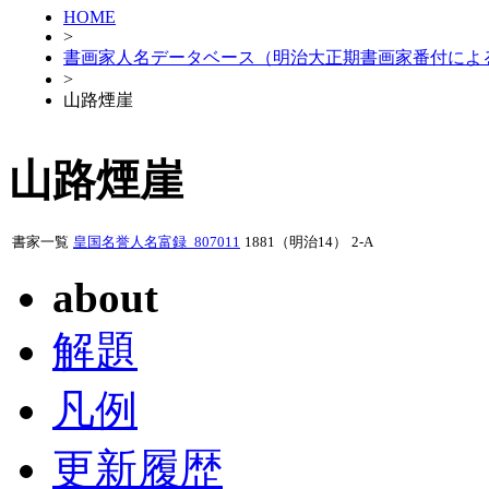
HOME
>
書画家人名データベース（明治大正期書画家番付によ
>
山路煙崖
山路煙崖
書家一覧
皇国名誉人名富録_807011
1881（明治14）
2-A
about
解題
凡例
更新履歴