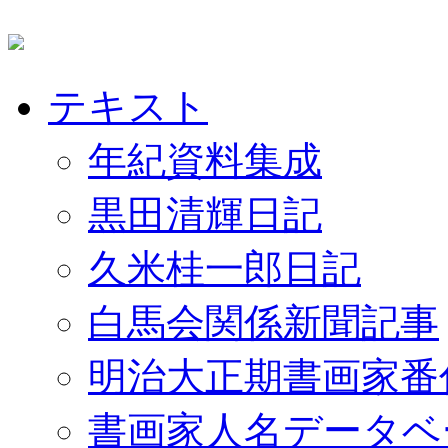
テキスト
年紀資料集成
黒田清輝日記
久米桂一郎日記
白馬会関係新聞記事
明治大正期書画家番
書画家人名データベ