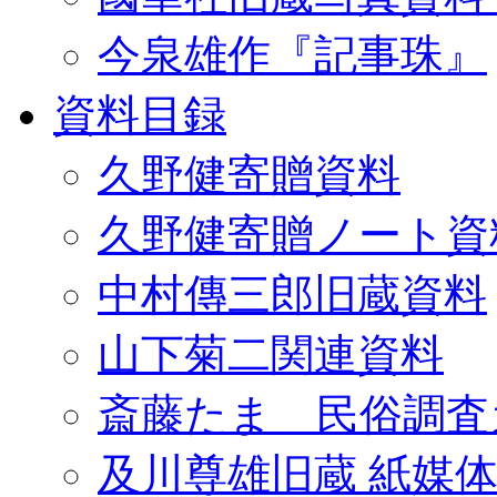
今泉雄作『記事珠』
資料目録
久野健寄贈資料
久野健寄贈ノート資
中村傳三郎旧蔵資料
山下菊二関連資料
斎藤たま 民俗調査
及川尊雄旧蔵 紙媒