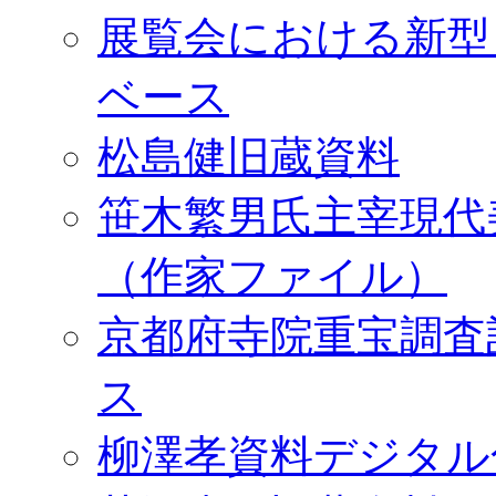
展覧会における新型
ベース
松島健旧蔵資料
笹木繁男氏主宰現代
（作家ファイル）
京都府寺院重宝調査
ス
柳澤孝資料デジタル