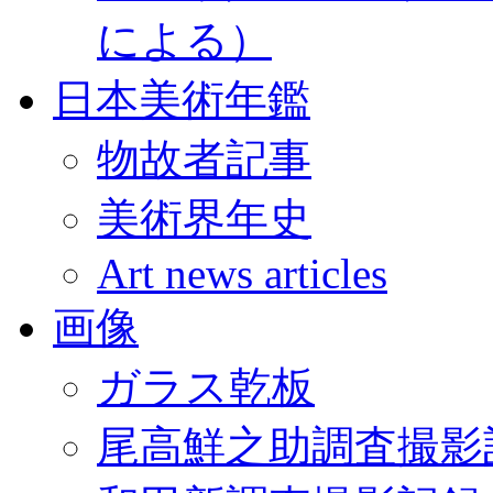
による）
日本美術年鑑
物故者記事
美術界年史
Art news articles
画像
ガラス乾板
尾高鮮之助調査撮影