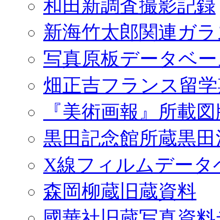
和田新調査撮影記録
新海竹太郎関連ガラ
写真原板データベー
畑正吉フランス留学
『美術画報』所載図
黒田記念館所蔵黒田
X線フィルムデータ
森岡柳蔵旧蔵資料
國華社旧蔵写真資料