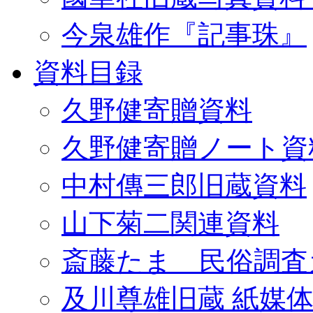
今泉雄作『記事珠』
資料目録
久野健寄贈資料
久野健寄贈ノート資
中村傳三郎旧蔵資料
山下菊二関連資料
斎藤たま 民俗調査
及川尊雄旧蔵 紙媒