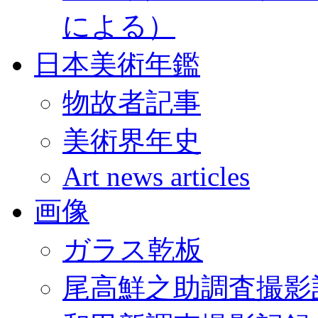
による）
日本美術年鑑
物故者記事
美術界年史
Art news articles
画像
ガラス乾板
尾高鮮之助調査撮影