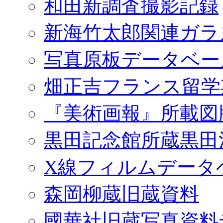
和田新調査撮影記録
新海竹太郎関連ガラ
写真原板データベー
畑正吉フランス留学
『美術画報』所載図
黒田記念館所蔵黒田
X線フィルムデータ
森岡柳蔵旧蔵資料
國華社旧蔵写真資料