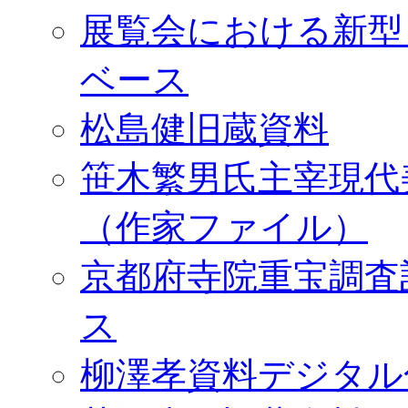
展覧会における新型
ベース
松島健旧蔵資料
笹木繁男氏主宰現代
（作家ファイル）
京都府寺院重宝調査
ス
柳澤孝資料デジタル