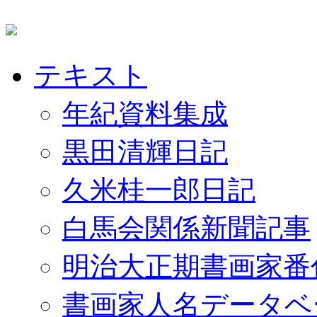
テキスト
年紀資料集成
黒田清輝日記
久米桂一郎日記
白馬会関係新聞記事
明治大正期書画家番
書画家人名データベ