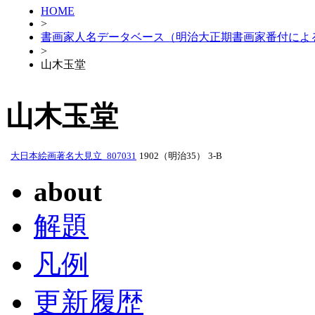
HOME
>
書画家人名データベース（明治大正期書画家番付によ
>
山木玉堂
山木玉堂
大日本絵画著名大見立_807031
1902（明治35）
3-B
about
解題
凡例
更新履歴