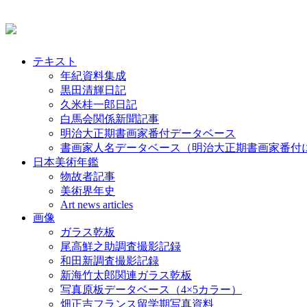
テキスト
年紀資料集成
黒田清輝日記
久米桂一郎日記
白馬会関係新聞記事
明治大正期書画家番付データベース
書画家人名データベース（明治大正期書画家番付
日本美術年鑑
物故者記事
美術界年史
Art news articles
画像
ガラス乾板
尾高鮮之助調査撮影記録
和田新調査撮影記録
新海竹太郎関連ガラス乾板
写真原板データベース（4×5カラー）
畑正吉フランス留学期写真資料