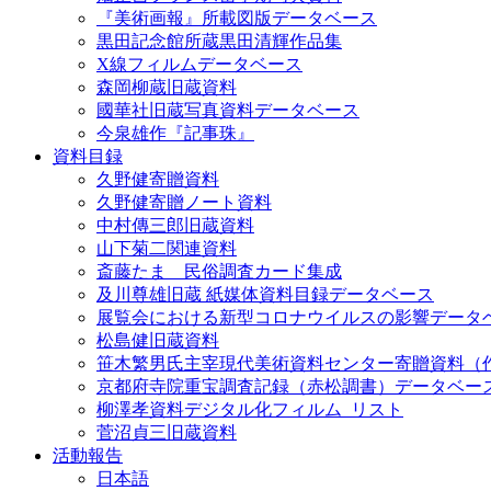
『美術画報』所載図版データベース
黒田記念館所蔵黒田清輝作品集
X線フィルムデータベース
森岡柳蔵旧蔵資料
國華社旧蔵写真資料データベース
今泉雄作『記事珠』
資料目録
久野健寄贈資料
久野健寄贈ノート資料
中村傳三郎旧蔵資料
山下菊二関連資料
斎藤たま 民俗調査カード集成
及川尊雄旧蔵 紙媒体資料目録データベース
展覧会における新型コロナウイルスの影響データ
松島健旧蔵資料
笹木繁男氏主宰現代美術資料センター寄贈資料（
京都府寺院重宝調査記録（赤松調書）データベー
柳澤孝資料デジタル化フィルム_リスト
菅沼貞三旧蔵資料
活動報告
日本語