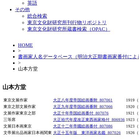
英語
その他
総合検索
東京文化財研究所刊行物リポジトリ
東京文化財研究所蔵書検索（OPAC）
HOME
>
書画家人名データベース（明治大正期書画家番付によ
>
山本方堂
山本方堂
東京文展作家
大正八年度帝国絵画番附_807061
1919
東京之部文展作家
大正九年度帝国絵画番附_807066
1920
文展作家東京之部
大正十年帝国絵画番付_807076
1921
三等席
大正拾弐年度改正東西画家格付_806936
1923
文展日本画東京
大正十二年帝國絵画番付_807086
1923
文帝展出品画家日本画関東
大正十五年版 東洋画家名鑑_807026
1926