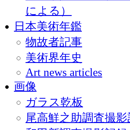
による）
日本美術年鑑
物故者記事
美術界年史
Art news articles
画像
ガラス乾板
尾高鮮之助調査撮影