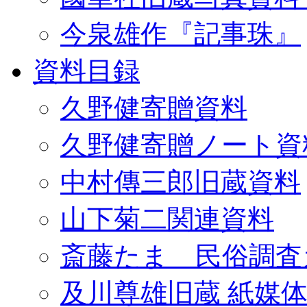
今泉雄作『記事珠』
資料目録
久野健寄贈資料
久野健寄贈ノート資
中村傳三郎旧蔵資料
山下菊二関連資料
斎藤たま 民俗調査
及川尊雄旧蔵 紙媒