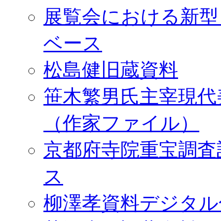
展覧会における新型
ベース
松島健旧蔵資料
笹木繁男氏主宰現代
（作家ファイル）
京都府寺院重宝調査
ス
柳澤孝資料デジタル