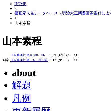
HOME
>
書画家人名データベース（明治大正期書画家番付によ
>
山本素程
山本素程
日本書画評価表_807006
1909（明治42）
3-C
画家
日本書画評価一覧_807046
1913（大正2）
3-E
about
解題
凡例