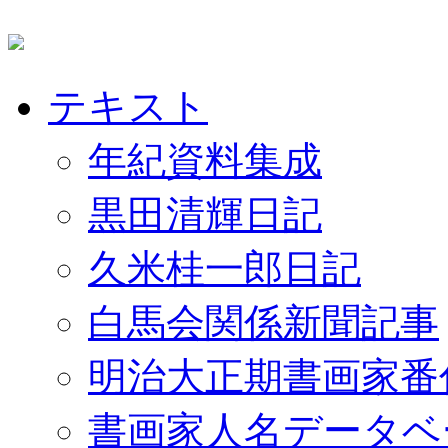
テキスト
年紀資料集成
黒田清輝日記
久米桂一郎日記
白馬会関係新聞記事
明治大正期書画家番
書画家人名データベ