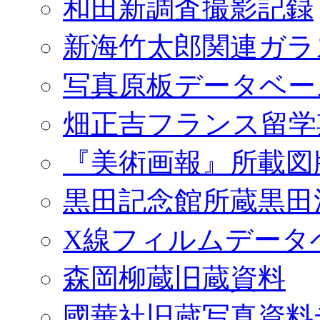
和田新調査撮影記録
新海竹太郎関連ガラ
写真原板データベー
畑正吉フランス留学
『美術画報』所載図
黒田記念館所蔵黒田
X線フィルムデータ
森岡柳蔵旧蔵資料
國華社旧蔵写真資料