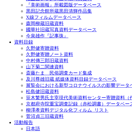
『美術画報』所載図版データベース
黒田記念館所蔵黒田清輝作品集
X線フィルムデータベース
森岡柳蔵旧蔵資料
國華社旧蔵写真資料データベース
今泉雄作『記事珠』
資料目録
久野健寄贈資料
久野健寄贈ノート資料
中村傳三郎旧蔵資料
山下菊二関連資料
斎藤たま 民俗調査カード集成
及川尊雄旧蔵 紙媒体資料目録データベース
展覧会における新型コロナウイルスの影響データ
松島健旧蔵資料
笹木繁男氏主宰現代美術資料センター寄贈資料（
京都府寺院重宝調査記録（赤松調書）データベー
柳澤孝資料デジタル化フィルム_リスト
菅沼貞三旧蔵資料
活動報告
日本語