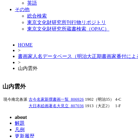
英語
その他
総合検索
東京文化財研究所刊行物リポジトリ
東京文化財研究所蔵書検索（OPAC）
HOME
>
書画家人名データベース（明治大正期書画家番付によ
>
山内雲外
山内雲外
現今南北各派
古今名家新撰書画一覧_806926
1902（明治35）
4-C
大日本絵画著名大見立_807036
1913（大正2）
1-F
about
解題
凡例
更新履歴