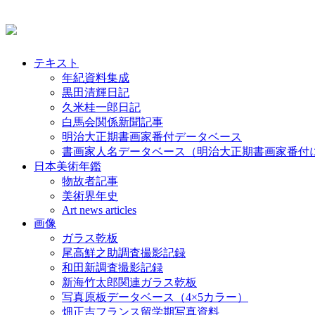
テキスト
年紀資料集成
黒田清輝日記
久米桂一郎日記
白馬会関係新聞記事
明治大正期書画家番付データベース
書画家人名データベース（明治大正期書画家番付
日本美術年鑑
物故者記事
美術界年史
Art news articles
画像
ガラス乾板
尾高鮮之助調査撮影記録
和田新調査撮影記録
新海竹太郎関連ガラス乾板
写真原板データベース（4×5カラー）
畑正吉フランス留学期写真資料