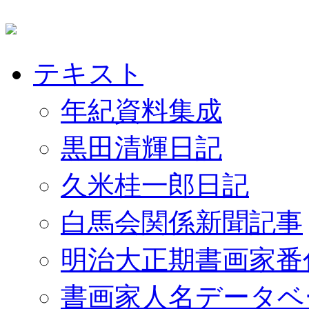
テキスト
年紀資料集成
黒田清輝日記
久米桂一郎日記
白馬会関係新聞記事
明治大正期書画家番
書画家人名データベ