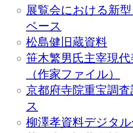
展覧会における新型
ベース
松島健旧蔵資料
笹木繁男氏主宰現代
（作家ファイル）
京都府寺院重宝調査
ス
柳澤孝資料デジタル