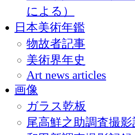
による）
日本美術年鑑
物故者記事
美術界年史
Art news articles
画像
ガラス乾板
尾高鮮之助調査撮影