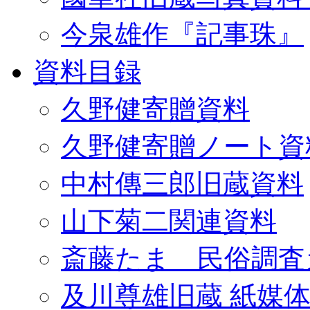
今泉雄作『記事珠』
資料目録
久野健寄贈資料
久野健寄贈ノート資
中村傳三郎旧蔵資料
山下菊二関連資料
斎藤たま 民俗調査
及川尊雄旧蔵 紙媒