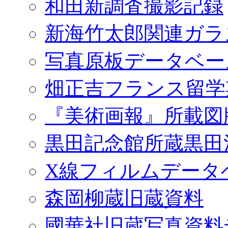
和田新調査撮影記録
新海竹太郎関連ガラ
写真原板データベー
畑正吉フランス留学
『美術画報』所載図
黒田記念館所蔵黒田
X線フィルムデータ
森岡柳蔵旧蔵資料
國華社旧蔵写真資料