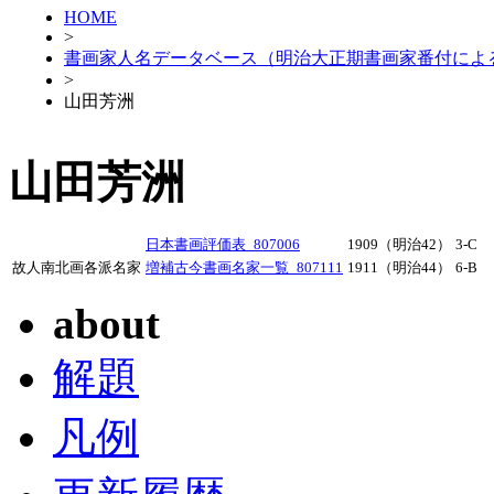
HOME
>
書画家人名データベース（明治大正期書画家番付によ
>
山田芳洲
山田芳洲
日本書画評価表_807006
1909（明治42）
3-C
故人南北画各派名家
増補古今書画名家一覧_807111
1911（明治44）
6-B
about
解題
凡例