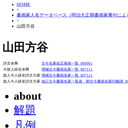
HOME
>
書画家人名データベース（明治大正期書画家番付によ
>
山田方谷
山田方谷
詩文余興
古今名家改正南画一覧_806961
今故人経史余興
増補古今書画名家一覧_807111
故人今人経史詩文大家
増補古今書画名家一覧_807121
故人今人経史詩文大家
改訂古今書画名家一覧表 附古今書画名家印鑑譜_807
about
解題
凡例