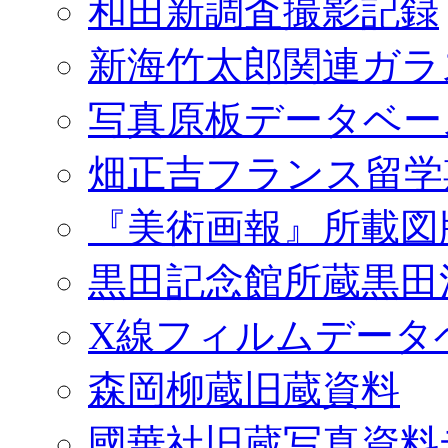
和田新調査撮影記録
新海竹太郎関連ガラ
写真原板データベー
畑正吉フランス留学
『美術画報』所載図
黒田記念館所蔵黒田
X線フィルムデータ
森岡柳蔵旧蔵資料
國華社旧蔵写真資料