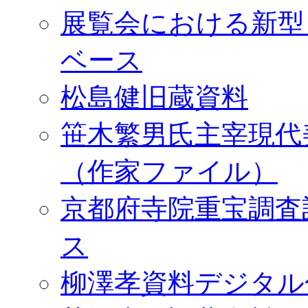
展覧会における新型
ベース
松島健旧蔵資料
笹木繁男氏主宰現代
（作家ファイル）
京都府寺院重宝調査
ス
柳澤孝資料デジタル