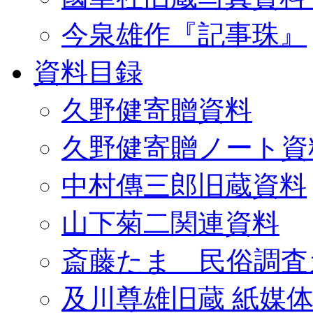
今泉雄作『記事珠』
資料目録
久野健寄贈資料
久野健寄贈ノート資
中村傳三郎旧蔵資料
山下菊二関連資料
斎藤たま 民俗調査
及川尊雄旧蔵 紙媒