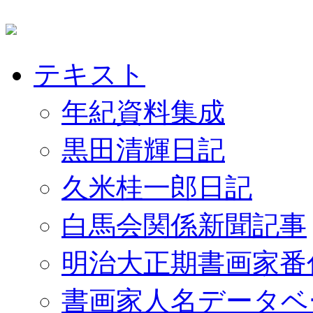
テキスト
年紀資料集成
黒田清輝日記
久米桂一郎日記
白馬会関係新聞記事
明治大正期書画家番
書画家人名データベ