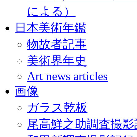
による）
日本美術年鑑
物故者記事
美術界年史
Art news articles
画像
ガラス乾板
尾高鮮之助調査撮影