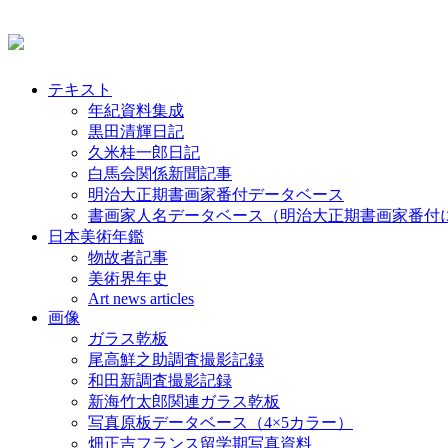
テキスト
年紀資料集成
黒田清輝日記
久米桂一郎日記
白馬会関係新聞記事
明治大正期書画家番付データベース
書画家人名データベース（明治大正期書画家番付
日本美術年鑑
物故者記事
美術界年史
Art news articles
画像
ガラス乾板
尾高鮮之助調査撮影記録
和田新調査撮影記録
新海竹太郎関連ガラス乾板
写真原板データベース（4×5カラー）
畑正吉フランス留学期写真資料