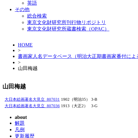
英語
その他
総合検索
東京文化財研究所刊行物リポジトリ
東京文化財研究所蔵書検索（OPAC）
HOME
>
書画家人名データベース（明治大正期書画家番付によ
>
山田梅越
山田梅越
大日本絵画著名大見立_807031
1902（明治35）
3-B
大日本絵画著名大見立_807036
1913（大正2）
3-G
about
解題
凡例
更新履歴