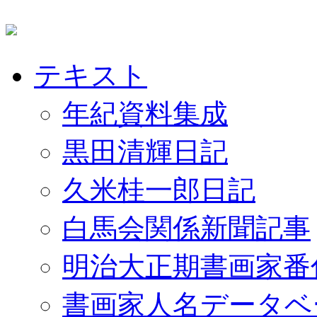
テキスト
年紀資料集成
黒田清輝日記
久米桂一郎日記
白馬会関係新聞記事
明治大正期書画家番
書画家人名データベ