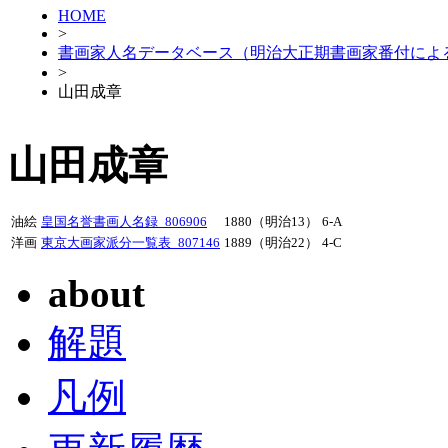
HOME
>
書画家人名データベース（明治大正期書画家番付によ
>
山田成章
山田成章
油絵
皇国名誉書画人名録_806906
1880（明治13）
6-A
洋画
東京大画家派分一覧表_807146
1889（明治22）
4-C
about
解題
凡例