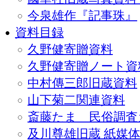
今泉雄作『記事珠』
資料目録
久野健寄贈資料
久野健寄贈ノート資
中村傳三郎旧蔵資料
山下菊二関連資料
斎藤たま 民俗調査
及川尊雄旧蔵 紙媒