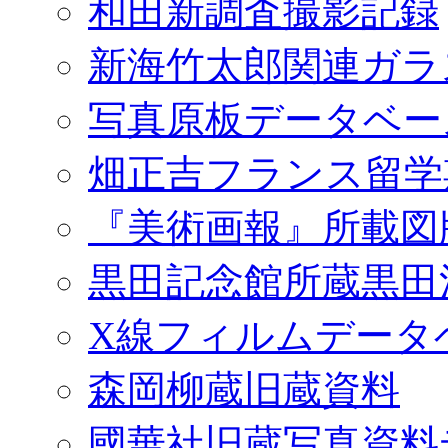
和田新調査撮影記録
新海竹太郎関連ガラ
写真原板データベー
畑正吉フランス留学
『美術画報』所載図
黒田記念館所蔵黒田
X線フィルムデータ
森岡柳蔵旧蔵資料
國華社旧蔵写真資料