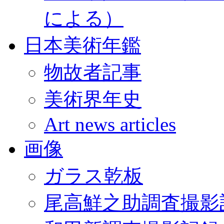
による）
日本美術年鑑
物故者記事
美術界年史
Art news articles
画像
ガラス乾板
尾高鮮之助調査撮影