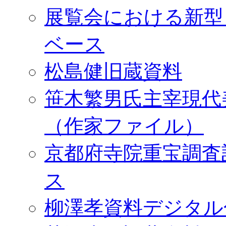
展覧会における新型
ベース
松島健旧蔵資料
笹木繁男氏主宰現代
（作家ファイル）
京都府寺院重宝調査
ス
柳澤孝資料デジタル