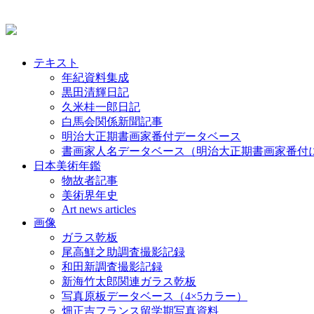
テキスト
年紀資料集成
黒田清輝日記
久米桂一郎日記
白馬会関係新聞記事
明治大正期書画家番付データベース
書画家人名データベース（明治大正期書画家番付
日本美術年鑑
物故者記事
美術界年史
Art news articles
画像
ガラス乾板
尾高鮮之助調査撮影記録
和田新調査撮影記録
新海竹太郎関連ガラス乾板
写真原板データベース（4×5カラー）
畑正吉フランス留学期写真資料