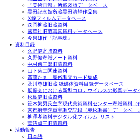
『美術画報』所載図版データベース
黒田記念館所蔵黒田清輝作品集
X線フィルムデータベース
森岡柳蔵旧蔵資料
國華社旧蔵写真資料データベース
今泉雄作『記事珠』
資料目録
久野健寄贈資料
久野健寄贈ノート資料
中村傳三郎旧蔵資料
山下菊二関連資料
斎藤たま 民俗調査カード集成
及川尊雄旧蔵 紙媒体資料目録データベース
展覧会における新型コロナウイルスの影響データ
松島健旧蔵資料
笹木繁男氏主宰現代美術資料センター寄贈資料（
京都府寺院重宝調査記録（赤松調書）データベー
柳澤孝資料デジタル化フィルム_リスト
菅沼貞三旧蔵資料
活動報告
日本語