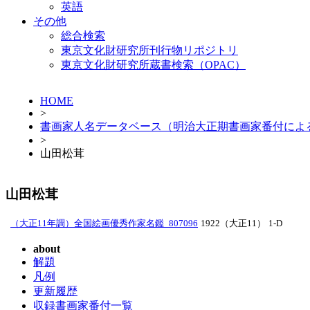
英語
その他
総合検索
東京文化財研究所刊行物リポジトリ
東京文化財研究所蔵書検索（OPAC）
HOME
>
書画家人名データベース（明治大正期書画家番付によ
>
山田松茸
山田松茸
（大正11年調）全国絵画優秀作家名鑑_807096
1922（大正11）
1-D
about
解題
凡例
更新履歴
収録書画家番付一覧