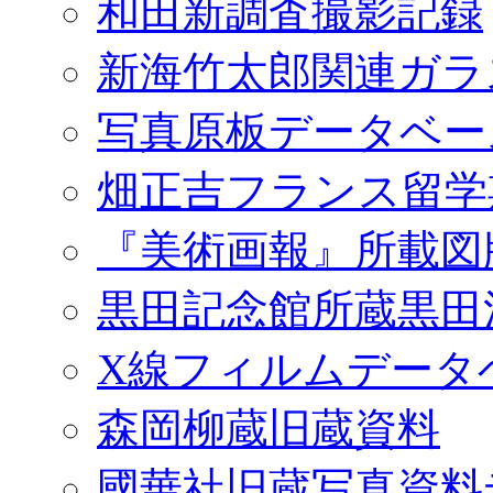
和田新調査撮影記録
新海竹太郎関連ガラ
写真原板データベー
畑正吉フランス留学
『美術画報』所載図
黒田記念館所蔵黒田
X線フィルムデータ
森岡柳蔵旧蔵資料
國華社旧蔵写真資料