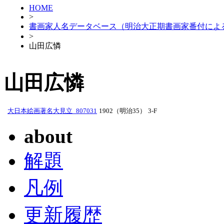
HOME
>
書画家人名データベース（明治大正期書画家番付によ
>
山田広憐
山田広憐
大日本絵画著名大見立_807031
1902（明治35）
3-F
about
解題
凡例
更新履歴