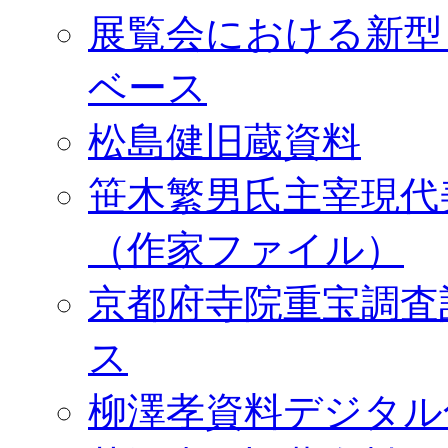
展覧会における新型
ベース
松島健旧蔵資料
笹木繁男氏主宰現代
（作家ファイル）
京都府寺院重宝調査
ス
柳澤孝資料デジタル