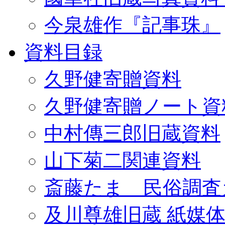
今泉雄作『記事珠』
資料目録
久野健寄贈資料
久野健寄贈ノート資
中村傳三郎旧蔵資料
山下菊二関連資料
斎藤たま 民俗調査
及川尊雄旧蔵 紙媒