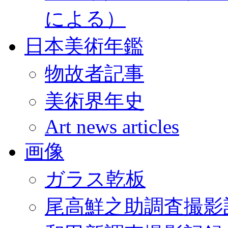
による）
日本美術年鑑
物故者記事
美術界年史
Art news articles
画像
ガラス乾板
尾高鮮之助調査撮影