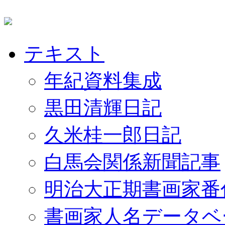
テキスト
年紀資料集成
黒田清輝日記
久米桂一郎日記
白馬会関係新聞記事
明治大正期書画家番
書画家人名データベ