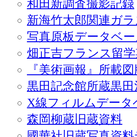
和田新調査撮影記録
新海竹太郎関連ガラ
写真原板データベー
畑正吉フランス留学
『美術画報』所載図
黒田記念館所蔵黒田
X線フィルムデータ
森岡柳蔵旧蔵資料
國華社旧蔵写真資料