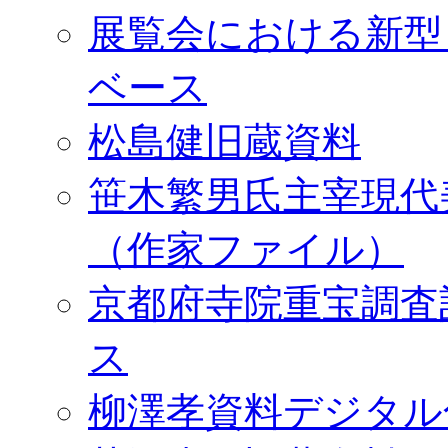
展覧会における新型
ベース
松島健旧蔵資料
笹木繁男氏主宰現代
（作家ファイル）
京都府寺院重宝調査
ス
柳澤孝資料デジタル