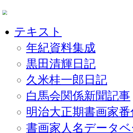
テキスト
年紀資料集成
黒田清輝日記
久米桂一郎日記
白馬会関係新聞記事
明治大正期書画家番
書画家人名データベ