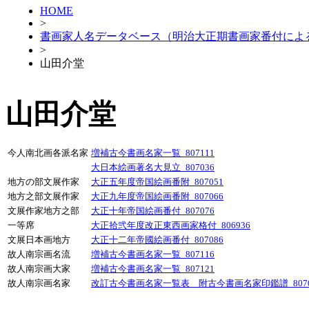
HOME
>
書画家人名データベース（明治大正期書画家番付によ
>
山田介堂
山田介堂
今人南北画各派名家
増補古今書画名家一覧_807111
大日本絵画著名大見立_807036
地方の部文展作家
大正五年度帝国絵画番附_807051
地方之部文展作家
大正九年度帝国絵画番附_807066
文展作家地方之部
大正十年帝国絵画番付_807076
一等席
大正拾弐年度改正東西画家格付_806936
文展日本画地方
大正十二年帝國絵画番付_807086
故人南宗画名流
増補古今書画名家一覧_807116
故人南宗画大家
増補古今書画名家一覧_807121
故人南宗画名家
改訂古今書画名家一覧表 附古今書画名家印鑑譜_8070