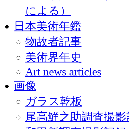
による）
日本美術年鑑
物故者記事
美術界年史
Art news articles
画像
ガラス乾板
尾高鮮之助調査撮影