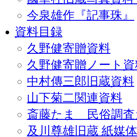
今泉雄作『記事珠』
資料目録
久野健寄贈資料
久野健寄贈ノート資
中村傳三郎旧蔵資料
山下菊二関連資料
斎藤たま 民俗調査
及川尊雄旧蔵 紙媒