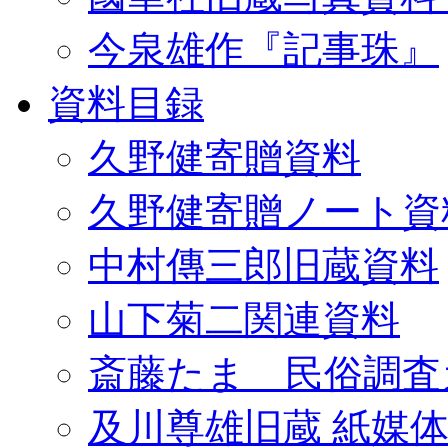
今泉雄作『記事珠』
資料目録
久野健寄贈資料
久野健寄贈ノート資
中村傳三郎旧蔵資料
山下菊二関連資料
斎藤たま 民俗調査
及川尊雄旧蔵 紙媒