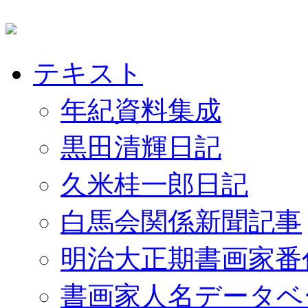
テキスト
年紀資料集成
黒田清輝日記
久米桂一郎日記
白馬会関係新聞記事
明治大正期書画家番
書画家人名データベ