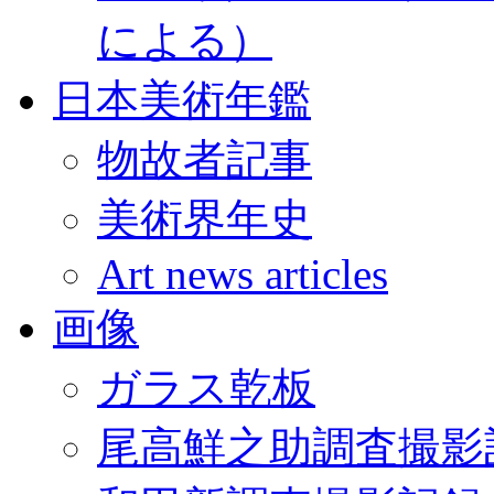
による）
日本美術年鑑
物故者記事
美術界年史
Art news articles
画像
ガラス乾板
尾高鮮之助調査撮影