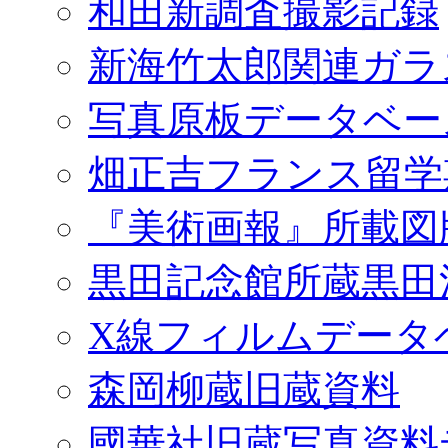
和田新調査撮影記録
新海竹太郎関連ガラ
写真原板データベー
畑正吉フランス留学
『美術画報』所載図
黒田記念館所蔵黒田
X線フィルムデータ
森岡柳蔵旧蔵資料
國華社旧蔵写真資料