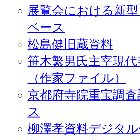
展覧会における新型
ベース
松島健旧蔵資料
笹木繁男氏主宰現代
（作家ファイル）
京都府寺院重宝調査
ス
柳澤孝資料デジタル