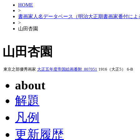
HOME
>
書画家人名データベース（明治大正期書画家番付によ
>
山田杏園
山田杏園
東京之部優秀画家
大正五年度帝国絵画番附_807051
1916（大正5）
6-B
about
解題
凡例
更新履歴