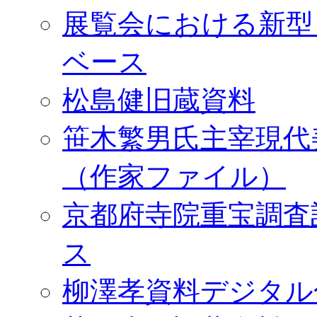
展覧会における新型
ベース
松島健旧蔵資料
笹木繁男氏主宰現代
（作家ファイル）
京都府寺院重宝調査
ス
柳澤孝資料デジタル