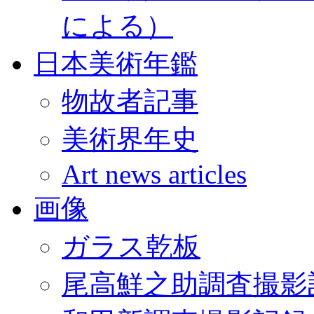
による）
日本美術年鑑
物故者記事
美術界年史
Art news articles
画像
ガラス乾板
尾高鮮之助調査撮影