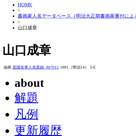
HOME
>
書画家人名データベース（明治大正期書画家番付によ
>
山口成章
山口成章
油画
皇国名誉人名富録_807011
1881（明治14）
5-E
about
解題
凡例
更新履歴