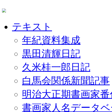
テキスト
年紀資料集成
黒田清輝日記
久米桂一郎日記
白馬会関係新聞記事
明治大正期書画家番
書画家人名データベ