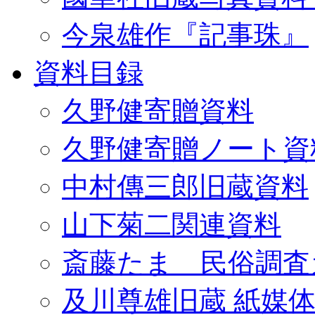
今泉雄作『記事珠』
資料目録
久野健寄贈資料
久野健寄贈ノート資
中村傳三郎旧蔵資料
山下菊二関連資料
斎藤たま 民俗調査
及川尊雄旧蔵 紙媒