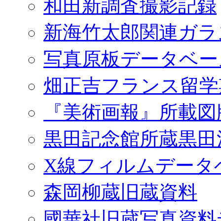
和田新調査撮影記録
新海竹太郎関連ガラ
写真原板データベー
畑正吉フランス留学
『美術画報』所載図
黒田記念館所蔵黒田
X線フィルムデータ
森岡柳蔵旧蔵資料
國華社旧蔵写真資料