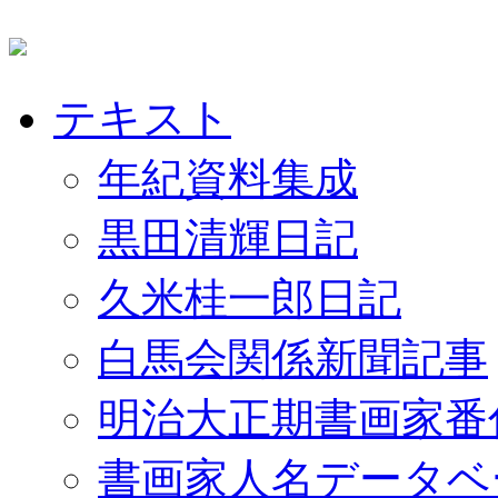
テキスト
年紀資料集成
黒田清輝日記
久米桂一郎日記
白馬会関係新聞記事
明治大正期書画家番
書画家人名データベ