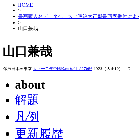
HOME
>
書画家人名データベース（明治大正期書画家番付によ
>
山口兼哉
山口兼哉
帝展日本画東京
大正十二年帝國絵画番付_807086
1923（大正12）
1-E
about
解題
凡例
更新履歴