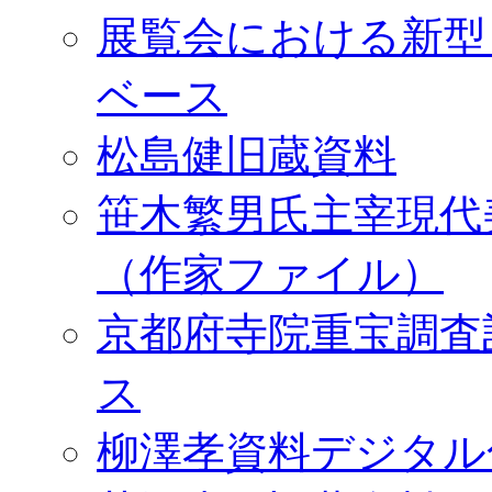
展覧会における新型
ベース
松島健旧蔵資料
笹木繁男氏主宰現代
（作家ファイル）
京都府寺院重宝調査
ス
柳澤孝資料デジタル