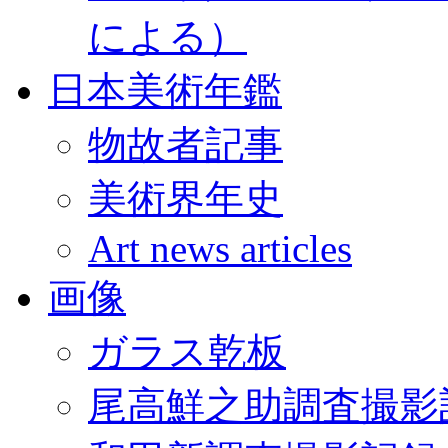
による）
日本美術年鑑
物故者記事
美術界年史
Art news articles
画像
ガラス乾板
尾高鮮之助調査撮影