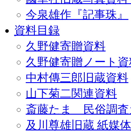
今泉雄作『記事珠』
資料目録
久野健寄贈資料
久野健寄贈ノート資
中村傳三郎旧蔵資料
山下菊二関連資料
斎藤たま 民俗調査
及川尊雄旧蔵 紙媒