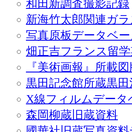
和田新調査撮影記録
新海竹太郎関連ガラ
写真原板データベー
畑正吉フランス留学
『美術画報』所載図
黒田記念館所蔵黒田
X線フィルムデータ
森岡柳蔵旧蔵資料
國華社旧蔵写真資料