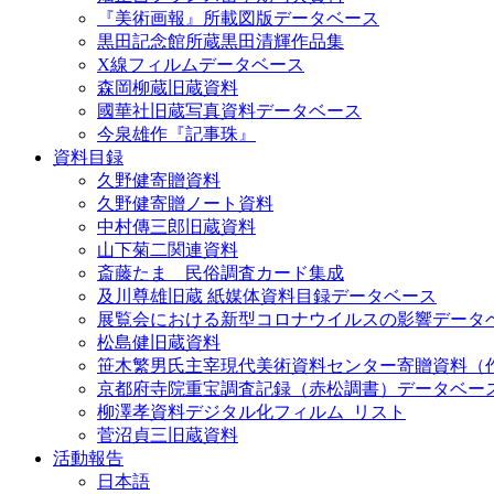
『美術画報』所載図版データベース
黒田記念館所蔵黒田清輝作品集
X線フィルムデータベース
森岡柳蔵旧蔵資料
國華社旧蔵写真資料データベース
今泉雄作『記事珠』
資料目録
久野健寄贈資料
久野健寄贈ノート資料
中村傳三郎旧蔵資料
山下菊二関連資料
斎藤たま 民俗調査カード集成
及川尊雄旧蔵 紙媒体資料目録データベース
展覧会における新型コロナウイルスの影響データ
松島健旧蔵資料
笹木繁男氏主宰現代美術資料センター寄贈資料（
京都府寺院重宝調査記録（赤松調書）データベー
柳澤孝資料デジタル化フィルム_リスト
菅沼貞三旧蔵資料
活動報告
日本語