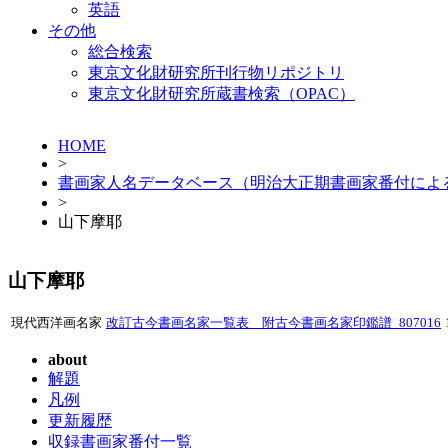
英語
その他
総合検索
東京文化財研究所刊行物リポジトリ
東京文化財研究所蔵書検索（OPAC）
HOME
>
書画家人名データベース（明治大正期書画家番付によ
>
山下摩耶
山下摩耶
現代西洋画名家
改訂古今書画名家一覧表 附古今書画名家印鑑譜_807016
about
解題
凡例
更新履歴
収録書画家番付一覧