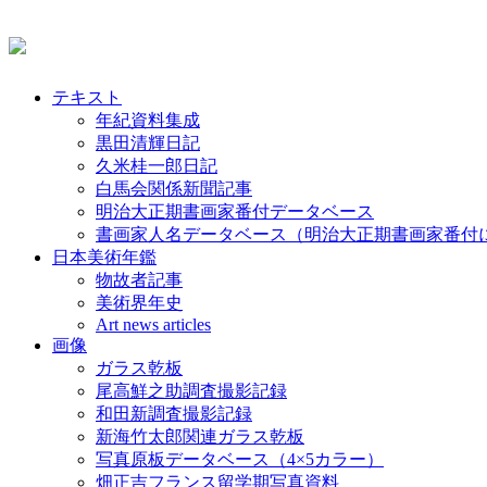
テキスト
年紀資料集成
黒田清輝日記
久米桂一郎日記
白馬会関係新聞記事
明治大正期書画家番付データベース
書画家人名データベース（明治大正期書画家番付
日本美術年鑑
物故者記事
美術界年史
Art news articles
画像
ガラス乾板
尾高鮮之助調査撮影記録
和田新調査撮影記録
新海竹太郎関連ガラス乾板
写真原板データベース（4×5カラー）
畑正吉フランス留学期写真資料