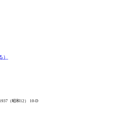
る）
1937（昭和12）
10-D