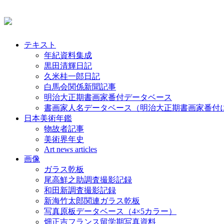
テキスト
年紀資料集成
黒田清輝日記
久米桂一郎日記
白馬会関係新聞記事
明治大正期書画家番付データベース
書画家人名データベース（明治大正期書画家番付
日本美術年鑑
物故者記事
美術界年史
Art news articles
画像
ガラス乾板
尾高鮮之助調査撮影記録
和田新調査撮影記録
新海竹太郎関連ガラス乾板
写真原板データベース（4×5カラー）
畑正吉フランス留学期写真資料