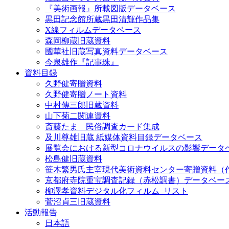
『美術画報』所載図版データベース
黒田記念館所蔵黒田清輝作品集
X線フィルムデータベース
森岡柳蔵旧蔵資料
國華社旧蔵写真資料データベース
今泉雄作『記事珠』
資料目録
久野健寄贈資料
久野健寄贈ノート資料
中村傳三郎旧蔵資料
山下菊二関連資料
斎藤たま 民俗調査カード集成
及川尊雄旧蔵 紙媒体資料目録データベース
展覧会における新型コロナウイルスの影響データ
松島健旧蔵資料
笹木繁男氏主宰現代美術資料センター寄贈資料（
京都府寺院重宝調査記録（赤松調書）データベー
柳澤孝資料デジタル化フィルム_リスト
菅沼貞三旧蔵資料
活動報告
日本語