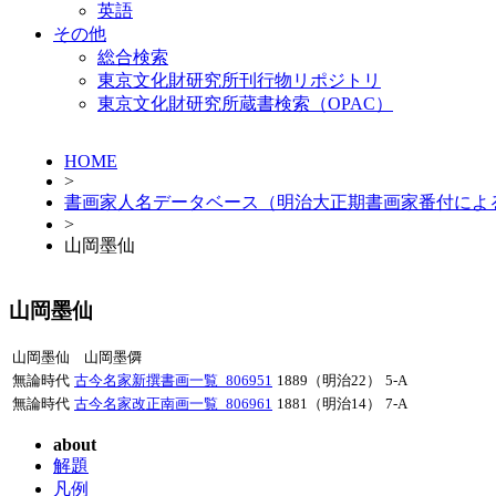
英語
その他
総合検索
東京文化財研究所刊行物リポジトリ
東京文化財研究所蔵書検索（OPAC）
HOME
>
書画家人名データベース（明治大正期書画家番付によ
>
山岡墨仙
山岡墨仙
山岡墨仙 山岡墨僲
無論時代
古今名家新撰書画一覧_806951
1889（明治22）
5-A
無論時代
古今名家改正南画一覧_806961
1881（明治14）
7-A
about
解題
凡例