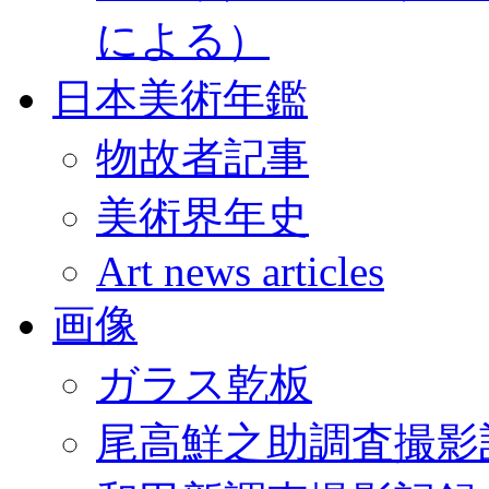
による）
日本美術年鑑
物故者記事
美術界年史
Art news articles
画像
ガラス乾板
尾高鮮之助調査撮影