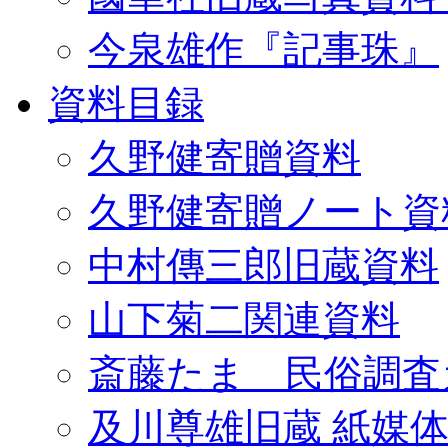
今泉雄作『記事珠』
資料目録
久野健寄贈資料
久野健寄贈ノート資
中村傳三郎旧蔵資料
山下菊二関連資料
斎藤たま 民俗調査
及川尊雄旧蔵 紙媒