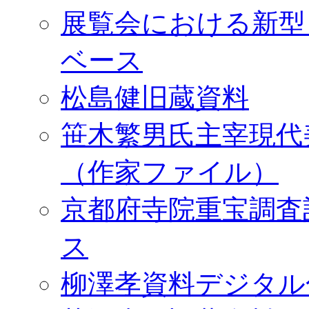
展覧会における新型
ベース
松島健旧蔵資料
笹木繁男氏主宰現代
（作家ファイル）
京都府寺院重宝調査
ス
柳澤孝資料デジタル