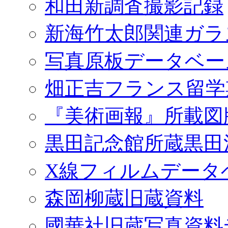
和田新調査撮影記録
新海竹太郎関連ガラ
写真原板データベー
畑正吉フランス留学
『美術画報』所載図
黒田記念館所蔵黒田
X線フィルムデータ
森岡柳蔵旧蔵資料
國華社旧蔵写真資料