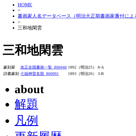
HOME
>
書画家人名データベース（明治大正期書画家番付によ
>
三和地閑雲
三和地閑雲
篆刻家
改正全国書画一覧_806946
1892（明治25）
8-A
詩書篆刻
七福神雷名競_806991
1893（明治26）
3-B
about
解題
凡例