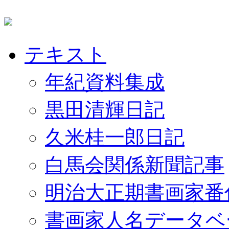
テキスト
年紀資料集成
黒田清輝日記
久米桂一郎日記
白馬会関係新聞記事
明治大正期書画家番
書画家人名データベ