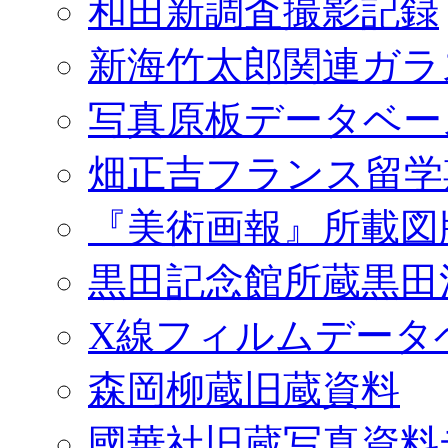
和田新調査撮影記録
新海竹太郎関連ガラ
写真原板データベー
畑正吉フランス留学
『美術画報』所載図
黒田記念館所蔵黒田
X線フィルムデータ
森岡柳蔵旧蔵資料
國華社旧蔵写真資料