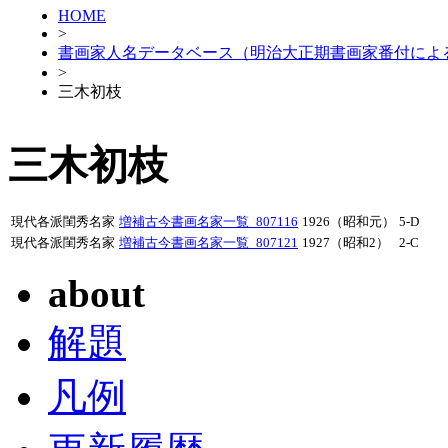
HOME
>
書画家人名データベース（明治大正期書画家番付によ
>
三木初枝
三木初枝
現代各派閨秀名家
増補古今書画名家一覧_807116
1926（昭和元）
5-D
現代各派閨秀名家
増補古今書画名家一覧_807121
1927（昭和2）
2-C
about
解題
凡例