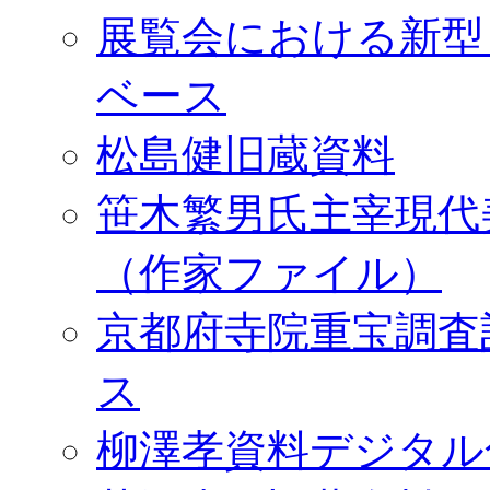
展覧会における新型
ベース
松島健旧蔵資料
笹木繁男氏主宰現代
（作家ファイル）
京都府寺院重宝調査
ス
柳澤孝資料デジタル