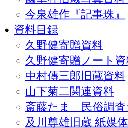
今泉雄作『記事珠』
資料目録
久野健寄贈資料
久野健寄贈ノート資
中村傳三郎旧蔵資料
山下菊二関連資料
斎藤たま 民俗調査
及川尊雄旧蔵 紙媒