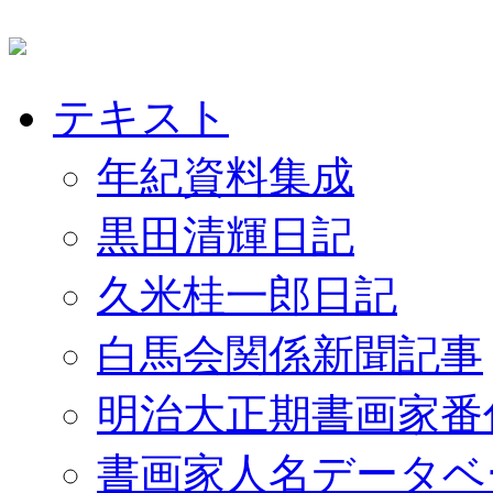
テキスト
年紀資料集成
黒田清輝日記
久米桂一郎日記
白馬会関係新聞記事
明治大正期書画家番
書画家人名データベ