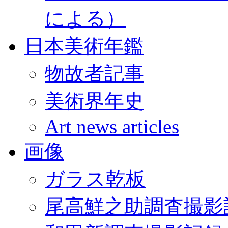
による）
日本美術年鑑
物故者記事
美術界年史
Art news articles
画像
ガラス乾板
尾高鮮之助調査撮影