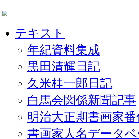
テキスト
年紀資料集成
黒田清輝日記
久米桂一郎日記
白馬会関係新聞記事
明治大正期書画家番
書画家人名データベ