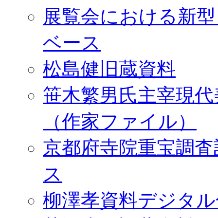
展覧会における新型
ベース
松島健旧蔵資料
笹木繁男氏主宰現代
（作家ファイル）
京都府寺院重宝調査
ス
柳澤孝資料デジタル