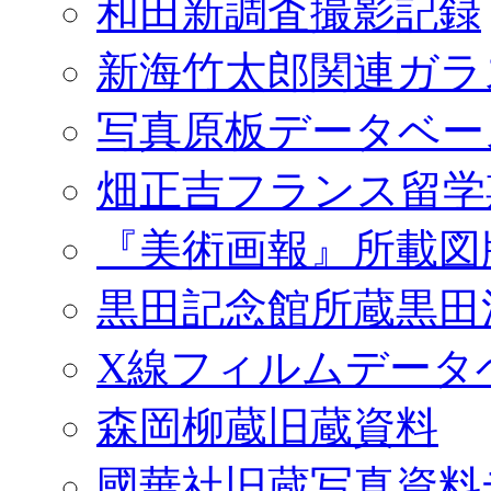
和田新調査撮影記録
新海竹太郎関連ガラ
写真原板データベー
畑正吉フランス留学
『美術画報』所載図
黒田記念館所蔵黒田
X線フィルムデータ
森岡柳蔵旧蔵資料
國華社旧蔵写真資料