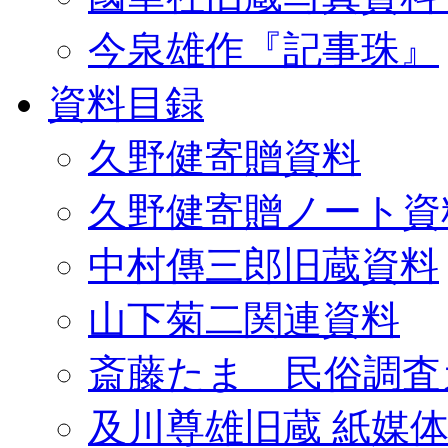
今泉雄作『記事珠』
資料目録
久野健寄贈資料
久野健寄贈ノート資
中村傳三郎旧蔵資料
山下菊二関連資料
斎藤たま 民俗調査
及川尊雄旧蔵 紙媒