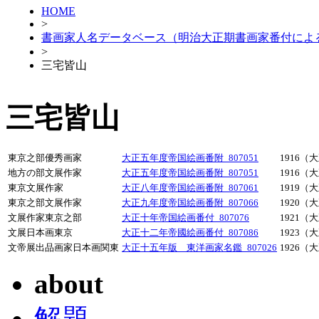
HOME
>
書画家人名データベース（明治大正期書画家番付によ
>
三宅皆山
三宅皆山
東京之部優秀画家
大正五年度帝国絵画番附_807051
1916（
地方の部文展作家
大正五年度帝国絵画番附_807051
1916（
東京文展作家
大正八年度帝国絵画番附_807061
1919（
東京之部文展作家
大正九年度帝国絵画番附_807066
1920（
文展作家東京之部
大正十年帝国絵画番付_807076
1921（
文展日本画東京
大正十二年帝國絵画番付_807086
1923（
文帝展出品画家日本画関東
大正十五年版 東洋画家名鑑_807026
1926（
about
解題