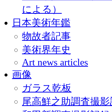
による）
日本美術年鑑
物故者記事
美術界年史
Art news articles
画像
ガラス乾板
尾高鮮之助調査撮影