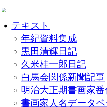
テキスト
年紀資料集成
黒田清輝日記
久米桂一郎日記
白馬会関係新聞記事
明治大正期書画家番
書画家人名データベ