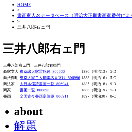
HOME
>
書画家人名データベース（明治大正期書画家番付によ
>
三井八郎右ェ門
三井八郎右ェ門
三井八郎右ェ門 三井八郎右衛門
商家文人
東京諸大家雷銘鏡_806966
1880（明治13）
5-D
商法御用
東京大家二人揃雷名見立鏡_806996
1883（明治16）
5-C
商法家
大日本儒詩書画一覧_806941
1885（明治18）
9-B
商家
書画一覧_806896
1886（明治19）
5-B
書画
全国古今書画定位鏡_806911
1897（明治30）
8-C
about
解題