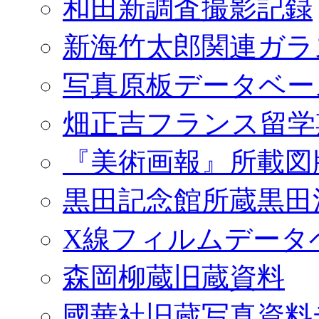
和田新調査撮影記録
新海竹太郎関連ガラ
写真原板データベー
畑正吉フランス留学
『美術画報』所載図
黒田記念館所蔵黒田
X線フィルムデータ
森岡柳蔵旧蔵資料
國華社旧蔵写真資料