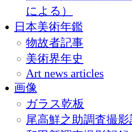
による）
日本美術年鑑
物故者記事
美術界年史
Art news articles
画像
ガラス乾板
尾高鮮之助調査撮影