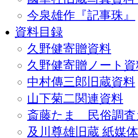
今泉雄作『記事珠』
資料目録
久野健寄贈資料
久野健寄贈ノート資
中村傳三郎旧蔵資料
山下菊二関連資料
斎藤たま 民俗調査
及川尊雄旧蔵 紙媒