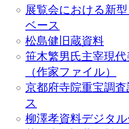
展覧会における新型
ベース
松島健旧蔵資料
笹木繁男氏主宰現代
（作家ファイル）
京都府寺院重宝調査
ス
柳澤孝資料デジタル