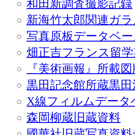
和田新調査撮影記録
新海竹太郎関連ガラ
写真原板データベー
畑正吉フランス留学
『美術画報』所載図
黒田記念館所蔵黒田
X線フィルムデータ
森岡柳蔵旧蔵資料
國華社旧蔵写真資料