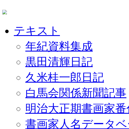
テキスト
年紀資料集成
黒田清輝日記
久米桂一郎日記
白馬会関係新聞記事
明治大正期書画家番
書画家人名データベ