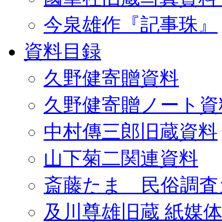
今泉雄作『記事珠』
資料目録
久野健寄贈資料
久野健寄贈ノート資
中村傳三郎旧蔵資料
山下菊二関連資料
斎藤たま 民俗調査
及川尊雄旧蔵 紙媒