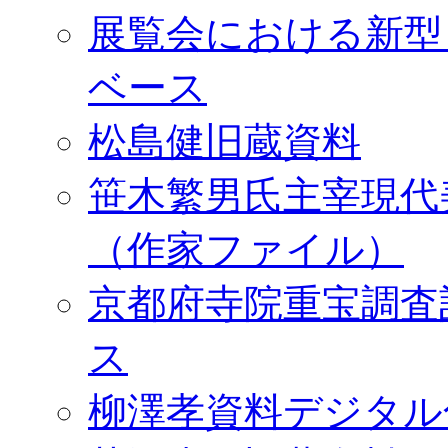
展覧会における新型
ベース
松島健旧蔵資料
笹木繁男氏主宰現代
（作家ファイル）
京都府寺院重宝調査
ス
柳澤孝資料デジタル