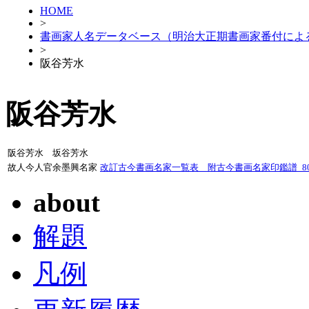
HOME
>
書画家人名データベース（明治大正期書画家番付によ
>
阪谷芳水
阪谷芳水
阪谷芳水 坂谷芳水
故人今人官余墨興名家
改訂古今書画名家一覧表 附古今書画名家印鑑譜_807
about
解題
凡例