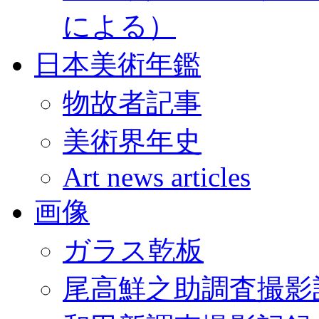
による）
日本美術年鑑
物故者記事
美術界年史
Art news articles
画像
ガラス乾板
尾高鮮之助調査撮影