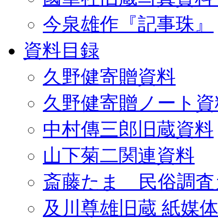
今泉雄作『記事珠』
資料目録
久野健寄贈資料
久野健寄贈ノート資
中村傳三郎旧蔵資料
山下菊二関連資料
斎藤たま 民俗調査
及川尊雄旧蔵 紙媒