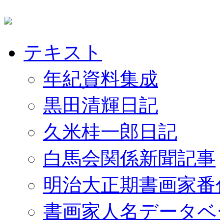
テキスト
年紀資料集成
黒田清輝日記
久米桂一郎日記
白馬会関係新聞記事
明治大正期書画家番
書画家人名データベ