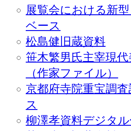
展覧会における新型
ベース
松島健旧蔵資料
笹木繁男氏主宰現代
（作家ファイル）
京都府寺院重宝調査
ス
柳澤孝資料デジタル