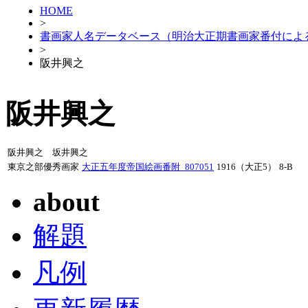
HOME
>
書画家人名データベース（明治大正期書画家番付によ
>
阪井興之
阪井興之
阪井興之 坂井興之
東京之部優秀画家
大正五年度帝国絵画番附_807051
1916（大正5）
8-B
about
解題
凡例