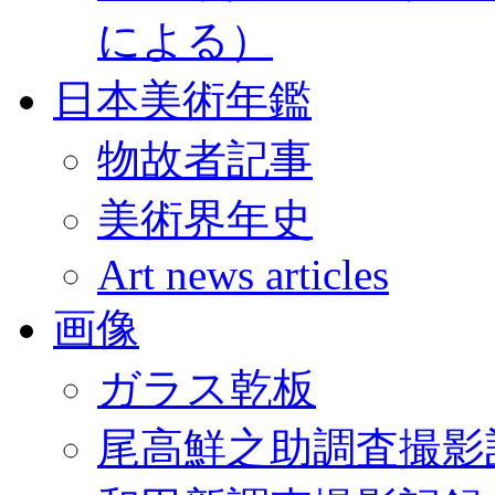
による）
日本美術年鑑
物故者記事
美術界年史
Art news articles
画像
ガラス乾板
尾高鮮之助調査撮影