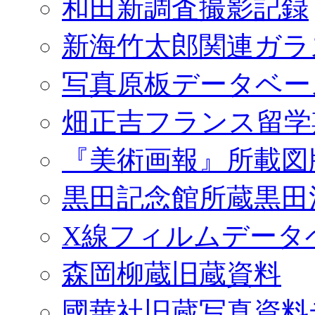
和田新調査撮影記録
新海竹太郎関連ガラ
写真原板データベー
畑正吉フランス留学
『美術画報』所載図
黒田記念館所蔵黒田
X線フィルムデータ
森岡柳蔵旧蔵資料
國華社旧蔵写真資料