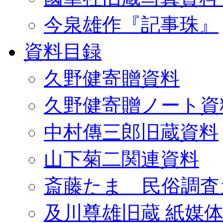
今泉雄作『記事珠』
資料目録
久野健寄贈資料
久野健寄贈ノート資
中村傳三郎旧蔵資料
山下菊二関連資料
斎藤たま 民俗調査
及川尊雄旧蔵 紙媒