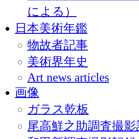
による）
日本美術年鑑
物故者記事
美術界年史
Art news articles
画像
ガラス乾板
尾高鮮之助調査撮影