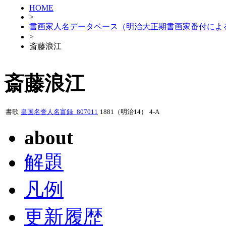
HOME
>
書画家人名データベース（明治大正期書画家番付によ
>
斎藤浪江
斎藤浪江
書歌
皇国名誉人名富録_807011
1881（明治14）
4-A
about
解題
凡例
更新履歴