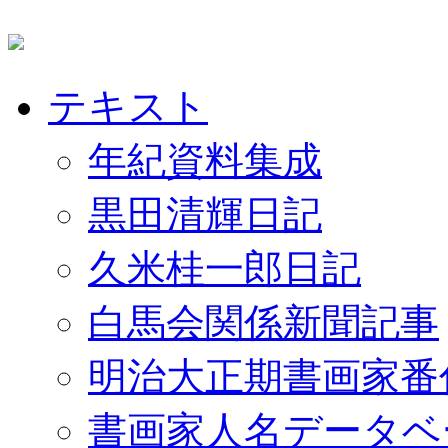
テキスト
年紀資料集成
黒田清輝日記
久米桂一郎日記
白馬会関係新聞記事
明治大正期書画家番
書画家人名データベ