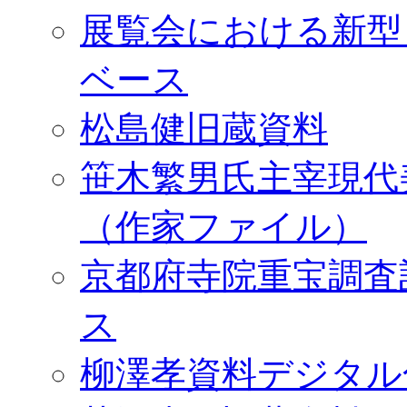
展覧会における新型
ベース
松島健旧蔵資料
笹木繁男氏主宰現代
（作家ファイル）
京都府寺院重宝調査
ス
柳澤孝資料デジタル