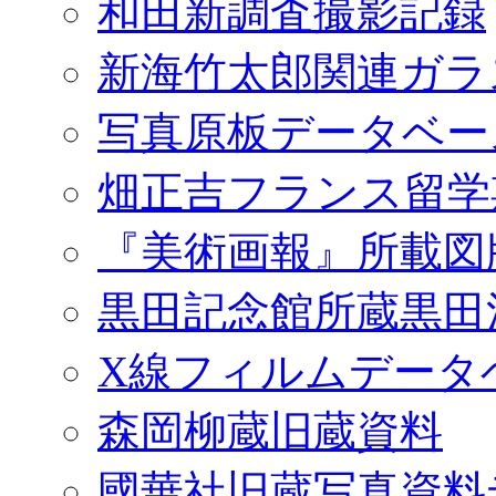
和田新調査撮影記録
新海竹太郎関連ガラ
写真原板データベー
畑正吉フランス留学
『美術画報』所載図
黒田記念館所蔵黒田
X線フィルムデータ
森岡柳蔵旧蔵資料
國華社旧蔵写真資料