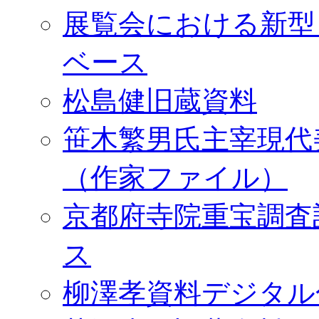
展覧会における新型
ベース
松島健旧蔵資料
笹木繁男氏主宰現代
（作家ファイル）
京都府寺院重宝調査
ス
柳澤孝資料デジタル