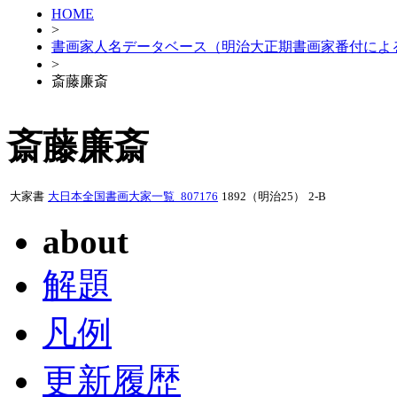
HOME
>
書画家人名データベース（明治大正期書画家番付によ
>
斎藤廉斎
斎藤廉斎
大家書
大日本全国書画大家一覧_807176
1892（明治25）
2-B
about
解題
凡例
更新履歴