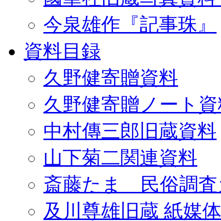
今泉雄作『記事珠』
資料目録
久野健寄贈資料
久野健寄贈ノート資
中村傳三郎旧蔵資料
山下菊二関連資料
斎藤たま 民俗調査
及川尊雄旧蔵 紙媒