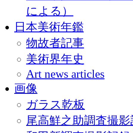
による）
日本美術年鑑
物故者記事
美術界年史
Art news articles
画像
ガラス乾板
尾高鮮之助調査撮影