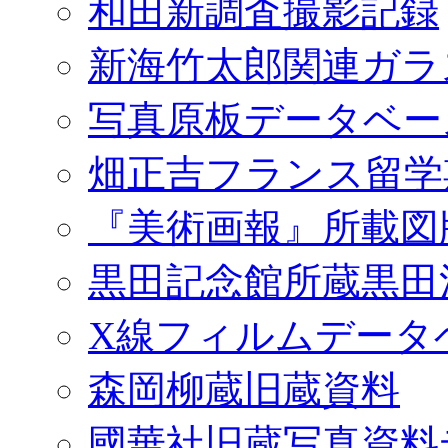
和田新調査撮影記録
新海竹太郎関連ガラ
写真原板データベー
畑正吉フランス留学
『美術画報』所載図
黒田記念館所蔵黒田
X線フィルムデータ
森岡柳蔵旧蔵資料
國華社旧蔵写真資料