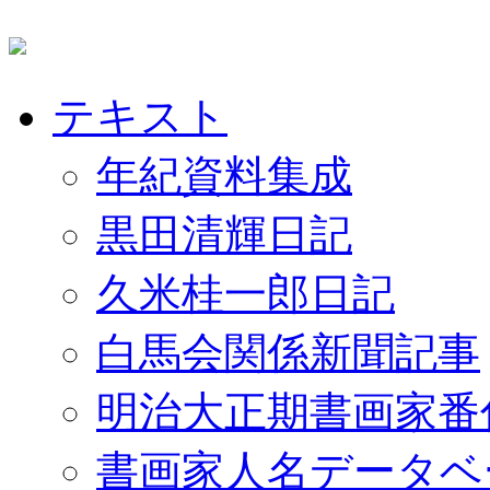
テキスト
年紀資料集成
黒田清輝日記
久米桂一郎日記
白馬会関係新聞記事
明治大正期書画家番
書画家人名データベ