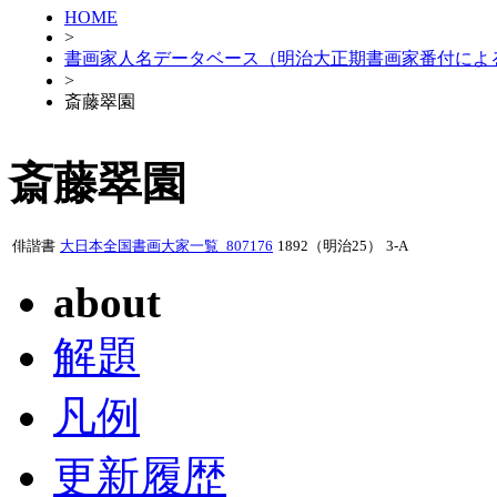
HOME
>
書画家人名データベース（明治大正期書画家番付によ
>
斎藤翠園
斎藤翠園
俳諧書
大日本全国書画大家一覧_807176
1892（明治25）
3-A
about
解題
凡例
更新履歴