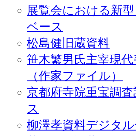
展覧会における新型
ベース
松島健旧蔵資料
笹木繁男氏主宰現代
（作家ファイル）
京都府寺院重宝調査
ス
柳澤孝資料デジタル