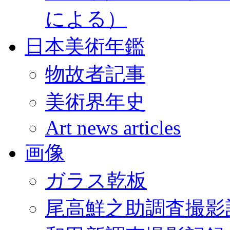
による）
日本美術年鑑
物故者記事
美術界年史
Art news articles
画像
ガラス乾板
尾高鮮之助調査撮影