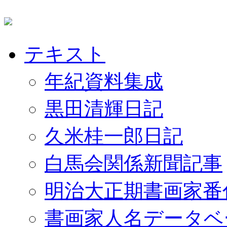
テキスト
年紀資料集成
黒田清輝日記
久米桂一郎日記
白馬会関係新聞記事
明治大正期書画家番
書画家人名データベ