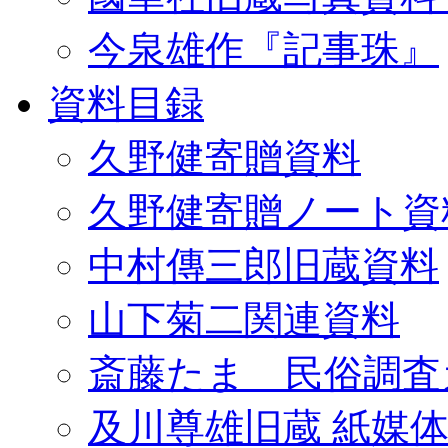
今泉雄作『記事珠』
資料目録
久野健寄贈資料
久野健寄贈ノート資
中村傳三郎旧蔵資料
山下菊二関連資料
斎藤たま 民俗調査
及川尊雄旧蔵 紙媒