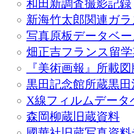
和田新調査撮影記録
新海竹太郎関連ガラ
写真原板データベー
畑正吉フランス留学
『美術画報』所載図
黒田記念館所蔵黒田
X線フィルムデータ
森岡柳蔵旧蔵資料
國華社旧蔵写真資料