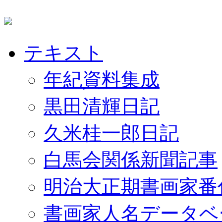
テキスト
年紀資料集成
黒田清輝日記
久米桂一郎日記
白馬会関係新聞記事
明治大正期書画家番
書画家人名データベ