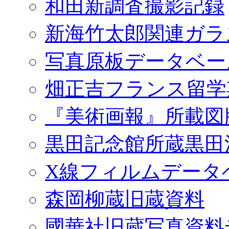
和田新調査撮影記録
新海竹太郎関連ガラ
写真原板データベー
畑正吉フランス留学
『美術画報』所載図
黒田記念館所蔵黒田
X線フィルムデータ
森岡柳蔵旧蔵資料
國華社旧蔵写真資料