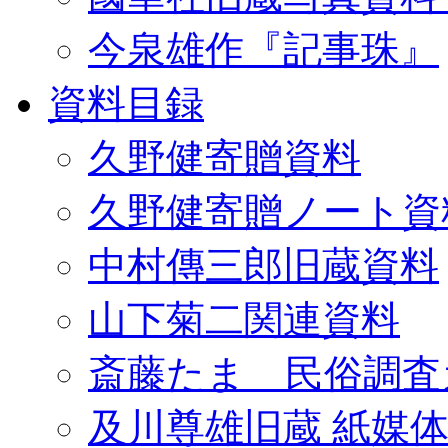
今泉雄作『記事珠』
資料目録
久野健寄贈資料
久野健寄贈ノート資
中村傳三郎旧蔵資料
山下菊二関連資料
斎藤たま 民俗調査
及川尊雄旧蔵 紙媒