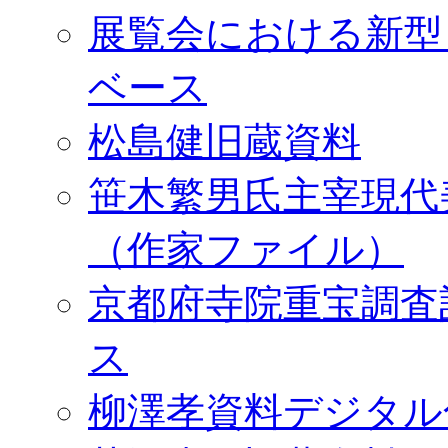
展覧会における新型
ベース
松島健旧蔵資料
笹木繁男氏主宰現代
（作家ファイル）
京都府寺院重宝調査
ス
柳澤孝資料デジタル