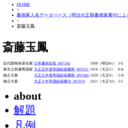
HOME
>
書画家人名データベース（明治大正期書画家番付によ
>
斎藤玉鳳
斎藤玉鳳
近代国画各派名家
日本書画名覧_807166
1908（明治41）
3-E
東京之部優秀画家
大正五年度帝国絵画番附_807051
1916（大正5）
8-B
独立大家
大正九年度帝国絵画番附_807066
1920（大正9）
5-D
独立大家
大正十年帝国絵画番付_807076
1921（大正10）
5-C
about
解題
凡例