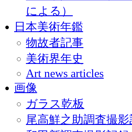
による）
日本美術年鑑
物故者記事
美術界年史
Art news articles
画像
ガラス乾板
尾高鮮之助調査撮影