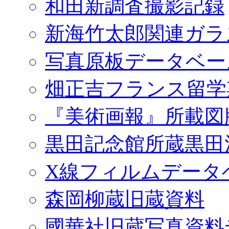
和田新調査撮影記録
新海竹太郎関連ガラ
写真原板データベー
畑正吉フランス留学
『美術画報』所載図
黒田記念館所蔵黒田
X線フィルムデータ
森岡柳蔵旧蔵資料
國華社旧蔵写真資料