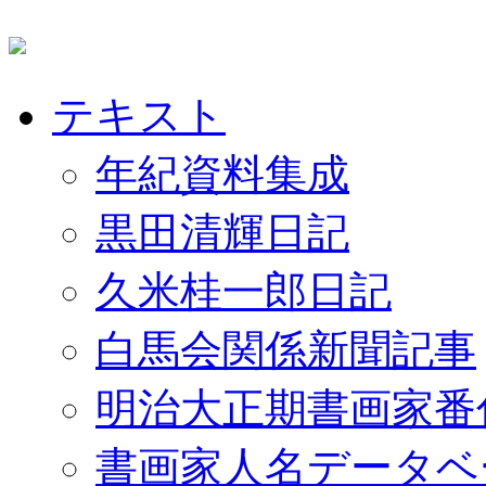
テキスト
年紀資料集成
黒田清輝日記
久米桂一郎日記
白馬会関係新聞記事
明治大正期書画家番
書画家人名データベ