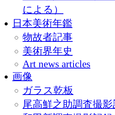
による）
日本美術年鑑
物故者記事
美術界年史
Art news articles
画像
ガラス乾板
尾高鮮之助調査撮影