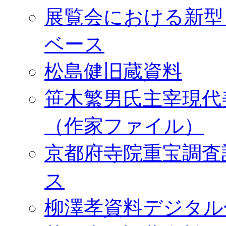
展覧会における新型
ベース
松島健旧蔵資料
笹木繁男氏主宰現代
（作家ファイル）
京都府寺院重宝調査
ス
柳澤孝資料デジタル