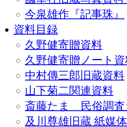
今泉雄作『記事珠』
資料目録
久野健寄贈資料
久野健寄贈ノート資
中村傳三郎旧蔵資料
山下菊二関連資料
斎藤たま 民俗調査
及川尊雄旧蔵 紙媒