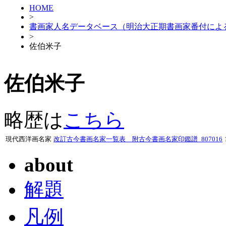
HOME
>
書画家人名データベース（明治大正期書画家番付によ
>
佐伯米子
佐伯米子
略歴は
こちら
現代西洋画名家
改訂古今書画名家一覧表 附古今書画名家印鑑譜_807016
about
解題
凡例