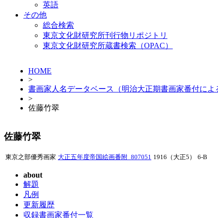
英語
その他
総合検索
東京文化財研究所刊行物リポジトリ
東京文化財研究所蔵書検索（OPAC）
HOME
>
書画家人名データベース（明治大正期書画家番付によ
>
佐藤竹翠
佐藤竹翠
東京之部優秀画家
大正五年度帝国絵画番附_807051
1916（大正5）
6-B
about
解題
凡例
更新履歴
収録書画家番付一覧