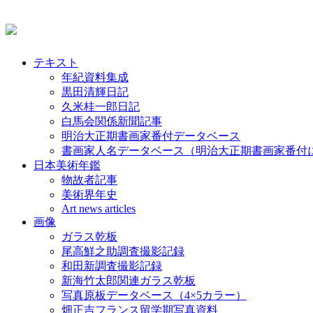
テキスト
年紀資料集成
黒田清輝日記
久米桂一郎日記
白馬会関係新聞記事
明治大正期書画家番付データベース
書画家人名データベース（明治大正期書画家番付
日本美術年鑑
物故者記事
美術界年史
Art news articles
画像
ガラス乾板
尾高鮮之助調査撮影記録
和田新調査撮影記録
新海竹太郎関連ガラス乾板
写真原板データベース（4×5カラー）
畑正吉フランス留学期写真資料