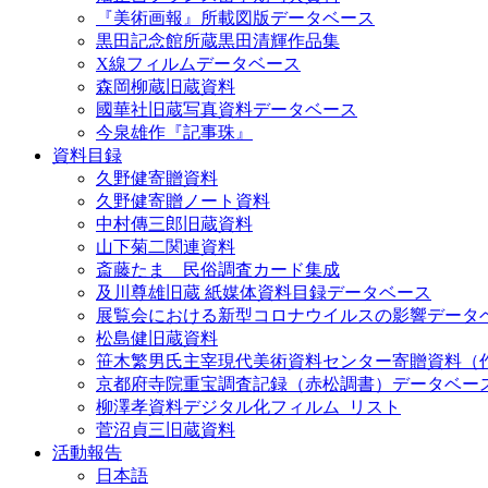
『美術画報』所載図版データベース
黒田記念館所蔵黒田清輝作品集
X線フィルムデータベース
森岡柳蔵旧蔵資料
國華社旧蔵写真資料データベース
今泉雄作『記事珠』
資料目録
久野健寄贈資料
久野健寄贈ノート資料
中村傳三郎旧蔵資料
山下菊二関連資料
斎藤たま 民俗調査カード集成
及川尊雄旧蔵 紙媒体資料目録データベース
展覧会における新型コロナウイルスの影響データ
松島健旧蔵資料
笹木繁男氏主宰現代美術資料センター寄贈資料（
京都府寺院重宝調査記録（赤松調書）データベー
柳澤孝資料デジタル化フィルム_リスト
菅沼貞三旧蔵資料
活動報告
日本語