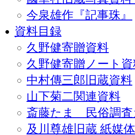
今泉雄作『記事珠』
資料目録
久野健寄贈資料
久野健寄贈ノート資
中村傳三郎旧蔵資料
山下菊二関連資料
斎藤たま 民俗調査
及川尊雄旧蔵 紙媒