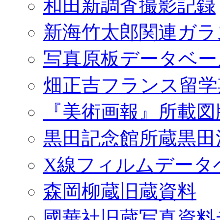
和田新調査撮影記録
新海竹太郎関連ガラ
写真原板データベー
畑正吉フランス留学
『美術画報』所載図
黒田記念館所蔵黒田
X線フィルムデータ
森岡柳蔵旧蔵資料
國華社旧蔵写真資料