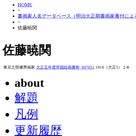
HOME
>
書画家人名データベース（明治大正期書画家番付によ
>
佐藤暁関
佐藤暁関
東京之部優秀画家
大正五年度帝国絵画番附_807051
1916（大正5）
2-B
about
解題
凡例
更新履歴