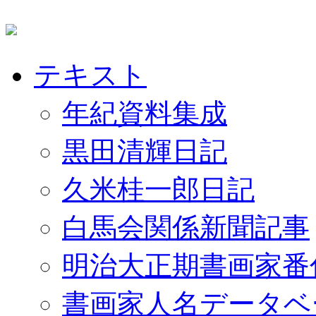
テキスト
年紀資料集成
黒田清輝日記
久米桂一郎日記
白馬会関係新聞記事
明治大正期書画家番
書画家人名データベ