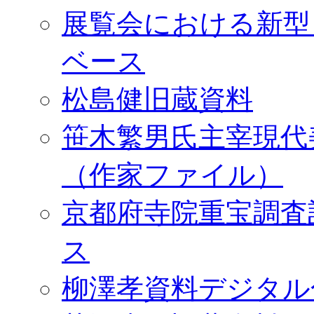
展覧会における新型
ベース
松島健旧蔵資料
笹木繁男氏主宰現代
（作家ファイル）
京都府寺院重宝調査
ス
柳澤孝資料デジタル