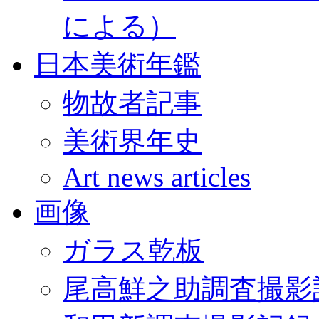
による）
日本美術年鑑
物故者記事
美術界年史
Art news articles
画像
ガラス乾板
尾高鮮之助調査撮影