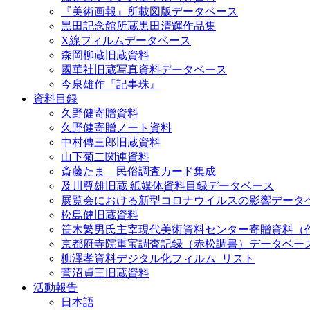
『美術画報』所載図版データベース
黒田記念館所蔵黒田清輝作品集
X線フィルムデータベース
森岡柳蔵旧蔵資料
國華社旧蔵写真資料データベース
今泉雄作『記事珠』
資料目録
久野健寄贈資料
久野健寄贈ノート資料
中村傳三郎旧蔵資料
山下菊二関連資料
斎藤たま 民俗調査カード集成
及川尊雄旧蔵 紙媒体資料目録データベース
展覧会における新型コロナウイルスの影響データ
松島健旧蔵資料
笹木繁男氏主宰現代美術資料センター寄贈資料（
京都府寺院重宝調査記録（赤松調書）データベー
柳澤孝資料デジタル化フィルム_リスト
菅沼貞三旧蔵資料
活動報告
日本語