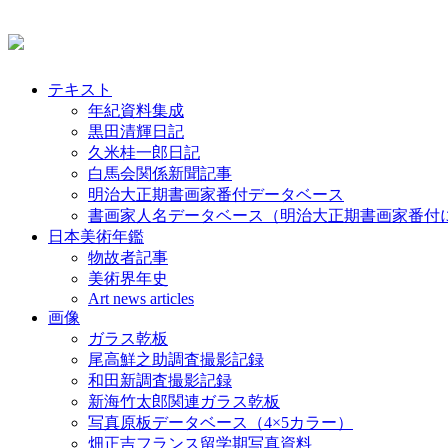
テキスト
年紀資料集成
黒田清輝日記
久米桂一郎日記
白馬会関係新聞記事
明治大正期書画家番付データベース
書画家人名データベース（明治大正期書画家番付
日本美術年鑑
物故者記事
美術界年史
Art news articles
画像
ガラス乾板
尾高鮮之助調査撮影記録
和田新調査撮影記録
新海竹太郎関連ガラス乾板
写真原板データベース（4×5カラー）
畑正吉フランス留学期写真資料