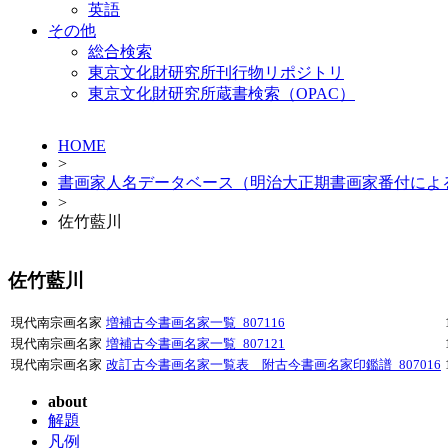
英語
その他
総合検索
東京文化財研究所刊行物リポジトリ
東京文化財研究所蔵書検索（OPAC）
HOME
>
書画家人名データベース（明治大正期書画家番付によ
>
佐竹藍川
佐竹藍川
現代南宗画名家
増補古今書画名家一覧_807116
現代南宗画名家
増補古今書画名家一覧_807121
現代南宗画名家
改訂古今書画名家一覧表 附古今書画名家印鑑譜_807016
about
解題
凡例