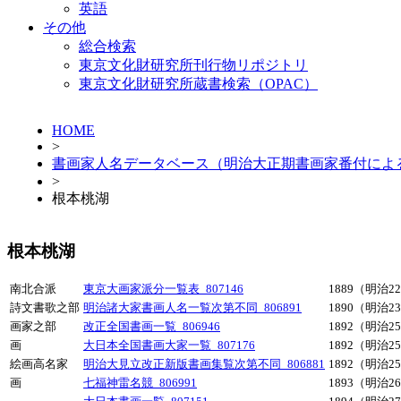
英語
その他
総合検索
東京文化財研究所刊行物リポジトリ
東京文化財研究所蔵書検索（OPAC）
HOME
>
書画家人名データベース（明治大正期書画家番付によ
>
根本桃湖
根本桃湖
南北合派
東京大画家派分一覧表_807146
1889（明治2
詩文書歌之部
明治諸大家書画人名一覧次第不同_806891
1890（明治2
画家之部
改正全国書画一覧_806946
1892（明治2
画
大日本全国書画大家一覧_807176
1892（明治2
絵画高名家
明治大見立改正新版書画集覧次第不同_806881
1892（明治2
画
七福神雷名競_806991
1893（明治2