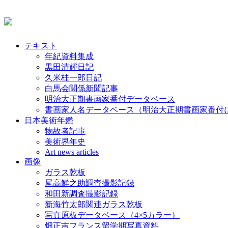
テキスト
年紀資料集成
黒田清輝日記
久米桂一郎日記
白馬会関係新聞記事
明治大正期書画家番付データベース
書画家人名データベース（明治大正期書画家番付
日本美術年鑑
物故者記事
美術界年史
Art news articles
画像
ガラス乾板
尾高鮮之助調査撮影記録
和田新調査撮影記録
新海竹太郎関連ガラス乾板
写真原板データベース（4×5カラー）
畑正吉フランス留学期写真資料