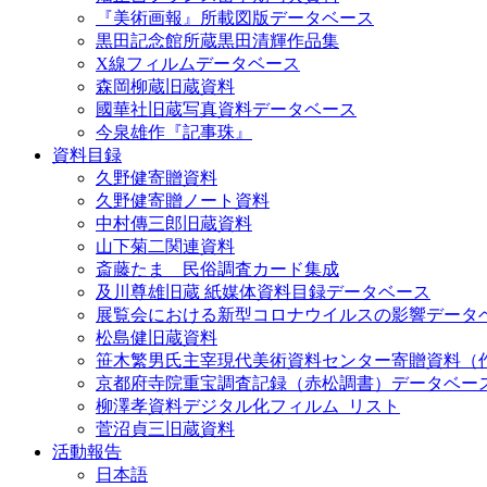
『美術画報』所載図版データベース
黒田記念館所蔵黒田清輝作品集
X線フィルムデータベース
森岡柳蔵旧蔵資料
國華社旧蔵写真資料データベース
今泉雄作『記事珠』
資料目録
久野健寄贈資料
久野健寄贈ノート資料
中村傳三郎旧蔵資料
山下菊二関連資料
斎藤たま 民俗調査カード集成
及川尊雄旧蔵 紙媒体資料目録データベース
展覧会における新型コロナウイルスの影響データ
松島健旧蔵資料
笹木繁男氏主宰現代美術資料センター寄贈資料（
京都府寺院重宝調査記録（赤松調書）データベー
柳澤孝資料デジタル化フィルム_リスト
菅沼貞三旧蔵資料
活動報告
日本語