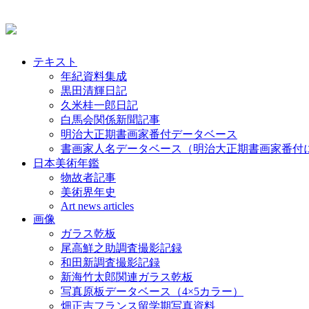
テキスト
年紀資料集成
黒田清輝日記
久米桂一郎日記
白馬会関係新聞記事
明治大正期書画家番付データベース
書画家人名データベース（明治大正期書画家番付
日本美術年鑑
物故者記事
美術界年史
Art news articles
画像
ガラス乾板
尾高鮮之助調査撮影記録
和田新調査撮影記録
新海竹太郎関連ガラス乾板
写真原板データベース（4×5カラー）
畑正吉フランス留学期写真資料