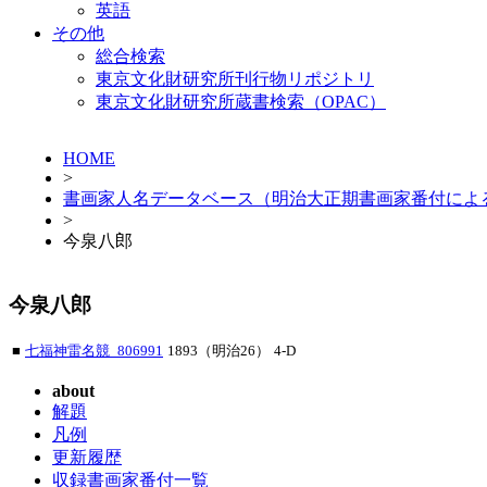
英語
その他
総合検索
東京文化財研究所刊行物リポジトリ
東京文化財研究所蔵書検索（OPAC）
HOME
>
書画家人名データベース（明治大正期書画家番付によ
>
今泉八郎
今泉八郎
■
七福神雷名競_806991
1893（明治26）
4-D
about
解題
凡例
更新履歴
収録書画家番付一覧