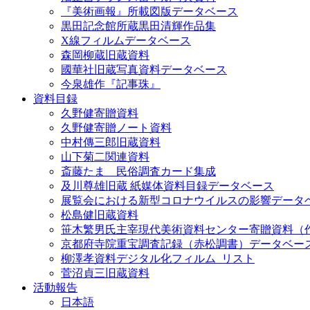
『美術画報』所載図版データベース
黒田記念館所蔵黒田清輝作品集
X線フィルムデータベース
森岡柳蔵旧蔵資料
國華社旧蔵写真資料データベース
今泉雄作『記事珠』
資料目録
久野健寄贈資料
久野健寄贈ノート資料
中村傳三郎旧蔵資料
山下菊二関連資料
斎藤たま 民俗調査カード集成
及川尊雄旧蔵 紙媒体資料目録データベース
展覧会における新型コロナウイルスの影響データ
松島健旧蔵資料
笹木繁男氏主宰現代美術資料センター寄贈資料（
京都府寺院重宝調査記録（赤松調書）データベー
柳澤孝資料デジタル化フィルム_リスト
菅沼貞三旧蔵資料
活動報告
日本語