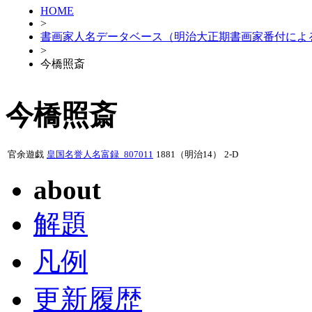
HOME
>
書画家人名データベース（明治大正期書画家番付によ
>
今橋照斎
今橋照斎
官余遊戯
皇国名誉人名富録_807011
1881（明治14）
2-D
about
解題
凡例
更新履歴