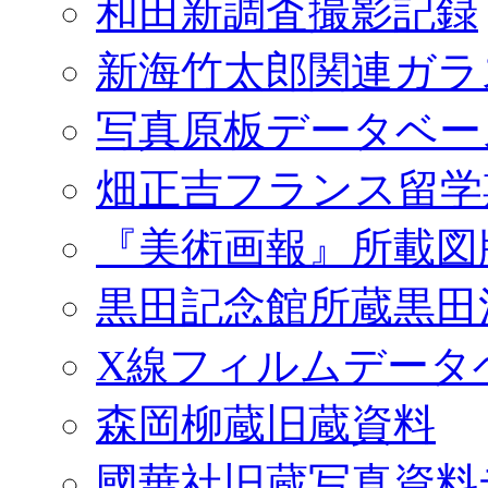
和田新調査撮影記録
新海竹太郎関連ガラ
写真原板データベー
畑正吉フランス留学
『美術画報』所載図
黒田記念館所蔵黒田
X線フィルムデータ
森岡柳蔵旧蔵資料
國華社旧蔵写真資料