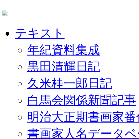
テキスト
年紀資料集成
黒田清輝日記
久米桂一郎日記
白馬会関係新聞記事
明治大正期書画家番
書画家人名データベ