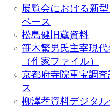
展覧会における新型
ベース
松島健旧蔵資料
笹木繁男氏主宰現代
（作家ファイル）
京都府寺院重宝調査
ス
柳澤孝資料デジタル