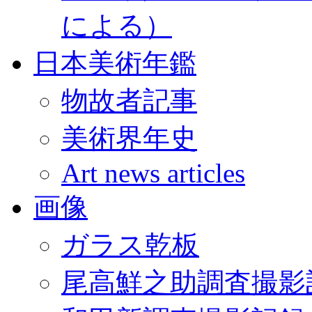
による）
日本美術年鑑
物故者記事
美術界年史
Art news articles
画像
ガラス乾板
尾高鮮之助調査撮影