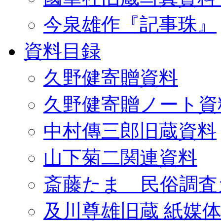
今泉雄作『記事珠』
資料目録
久野健寄贈資料
久野健寄贈ノート資
中村傳三郎旧蔵資料
山下菊二関連資料
斎藤たま 民俗調査
及川尊雄旧蔵 紙媒