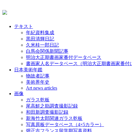
テキスト
年紀資料集成
黒田清輝日記
久米桂一郎日記
白馬会関係新聞記事
明治大正期書画家番付データベース
書画家人名データベース（明治大正期書画家番付
日本美術年鑑
物故者記事
美術界年史
Art news articles
画像
ガラス乾板
尾高鮮之助調査撮影記録
和田新調査撮影記録
新海竹太郎関連ガラス乾板
写真原板データベース（4×5カラー）
畑正吉フランス留学期写真資料