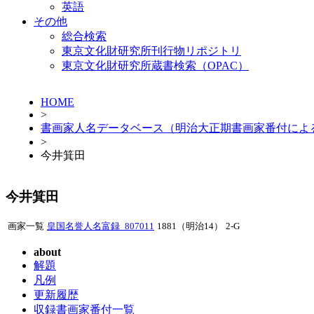
英語
その他
総合検索
東京文化財研究所刊行物リポジトリ
東京文化財研究所蔵書検索（OPAC）
HOME
>
書画家人名データベース（明治大正期書画家番付によ
>
今井箕田
今井箕田
画家一覧
皇国名誉人名富録_807011
1881（明治14）
2-G
about
解題
凡例
更新履歴
収録書画家番付一覧