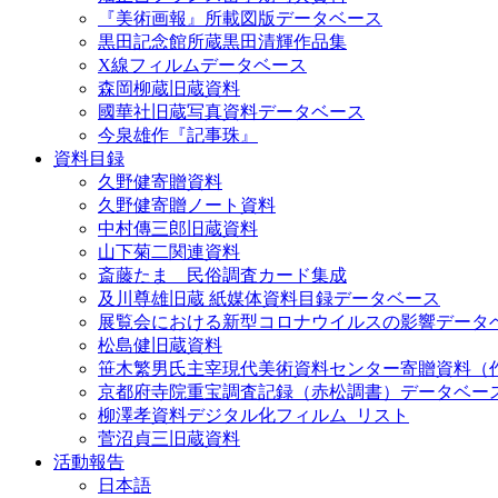
『美術画報』所載図版データベース
黒田記念館所蔵黒田清輝作品集
X線フィルムデータベース
森岡柳蔵旧蔵資料
國華社旧蔵写真資料データベース
今泉雄作『記事珠』
資料目録
久野健寄贈資料
久野健寄贈ノート資料
中村傳三郎旧蔵資料
山下菊二関連資料
斎藤たま 民俗調査カード集成
及川尊雄旧蔵 紙媒体資料目録データベース
展覧会における新型コロナウイルスの影響データ
松島健旧蔵資料
笹木繁男氏主宰現代美術資料センター寄贈資料（
京都府寺院重宝調査記録（赤松調書）データベー
柳澤孝資料デジタル化フィルム_リスト
菅沼貞三旧蔵資料
活動報告
日本語