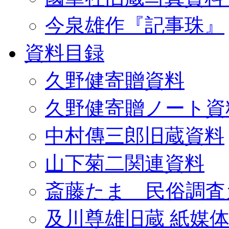
今泉雄作『記事珠』
資料目録
久野健寄贈資料
久野健寄贈ノート資
中村傳三郎旧蔵資料
山下菊二関連資料
斎藤たま 民俗調査
及川尊雄旧蔵 紙媒