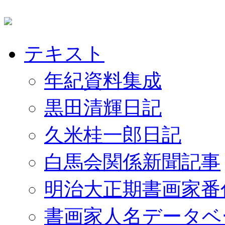
テキスト
年紀資料集成
黒田清輝日記
久米桂一郎日記
白馬会関係新聞記事
明治大正期書画家番
書画家人名データベ