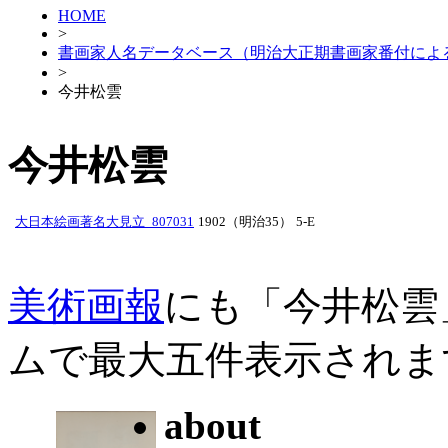
HOME
>
書画家人名データベース（明治大正期書画家番付によ
>
今井松雲
今井松雲
大日本絵画著名大見立_807031
1902（明治35）
5-E
美術画報
にも「今井松雲
ムで最大五件表示されま
about