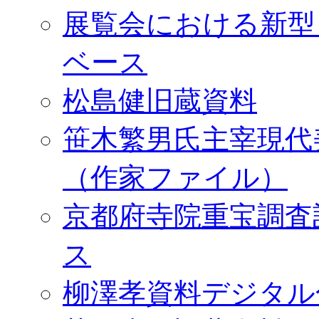
展覧会における新型
ベース
松島健旧蔵資料
笹木繁男氏主宰現代
（作家ファイル）
京都府寺院重宝調査
ス
柳澤孝資料デジタル