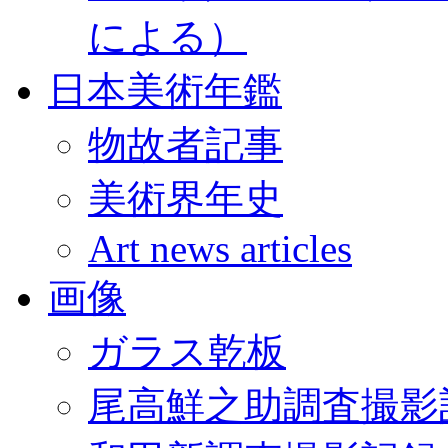
による）
日本美術年鑑
物故者記事
美術界年史
Art news articles
画像
ガラス乾板
尾高鮮之助調査撮影