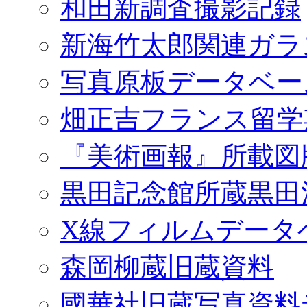
和田新調査撮影記録
新海竹太郎関連ガラ
写真原板データベー
畑正吉フランス留学
『美術画報』所載図
黒田記念館所蔵黒田
X線フィルムデータ
森岡柳蔵旧蔵資料
國華社旧蔵写真資料