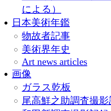
による）
日本美術年鑑
物故者記事
美術界年史
Art news articles
画像
ガラス乾板
尾高鮮之助調査撮影