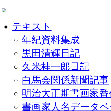
テキスト
年紀資料集成
黒田清輝日記
久米桂一郎日記
白馬会関係新聞記事
明治大正期書画家番
書画家人名データベ