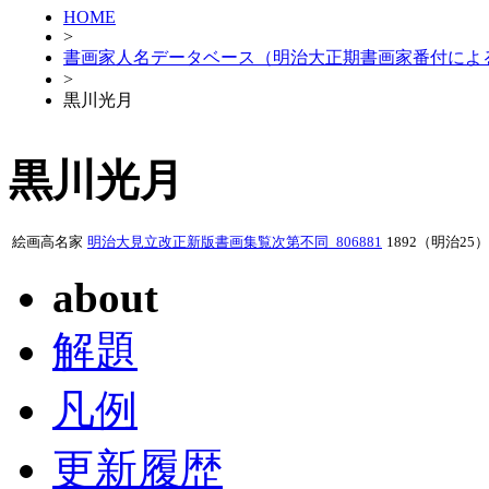
HOME
>
書画家人名データベース（明治大正期書画家番付によ
>
黒川光月
黒川光月
絵画高名家
明治大見立改正新版書画集覧次第不同_806881
1892（明治25）
about
解題
凡例
更新履歴