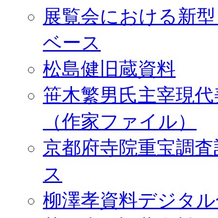
展覧会における新型
ベース
松島健旧蔵資料
笹木繁男氏主宰現代
（作家ファイル）
京都府寺院重宝調査
ス
柳澤孝資料デジタル