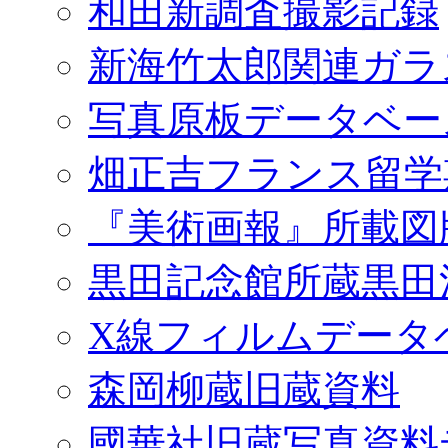
和田新調査撮影記録
新海竹太郎関連ガラ
写真原板データベー
畑正吉フランス留学
『美術画報』所載図
黒田記念館所蔵黒田
X線フィルムデータ
森岡柳蔵旧蔵資料
國華社旧蔵写真資料