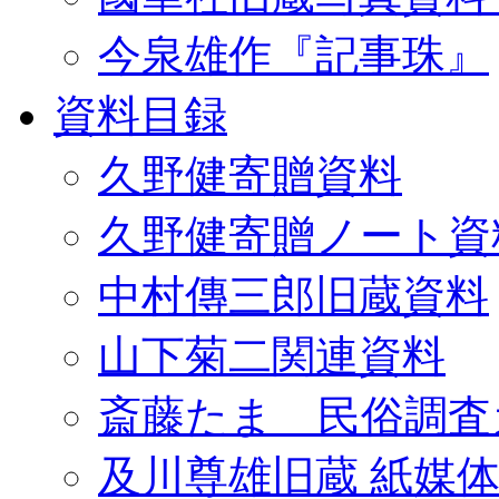
今泉雄作『記事珠』
資料目録
久野健寄贈資料
久野健寄贈ノート資
中村傳三郎旧蔵資料
山下菊二関連資料
斎藤たま 民俗調査
及川尊雄旧蔵 紙媒